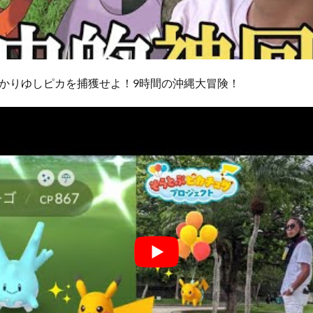
かりゆしピカを捕獲せよ！9時間の沖縄大冒険！