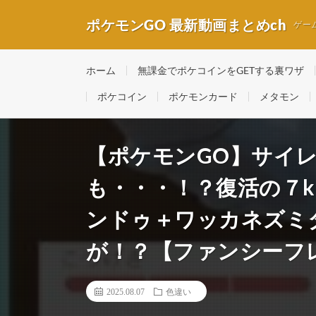
ポケモンGO 最新動画まとめch
ゲー
ホーム
無課金でポケコインをGETする裏ワザ
ポケコイン
ポケモンカード
メタモン
【ポケモンGO】サイ
も・・・！？復活の７
ンドゥ＋ワッカネズミ
が！？【ファンシーフ
2025.08.07
色違い