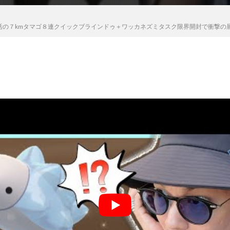
活の７kmタマゴ８連クイックブラインドゥ＋ワッカネズミタスク限界開封で衝撃の