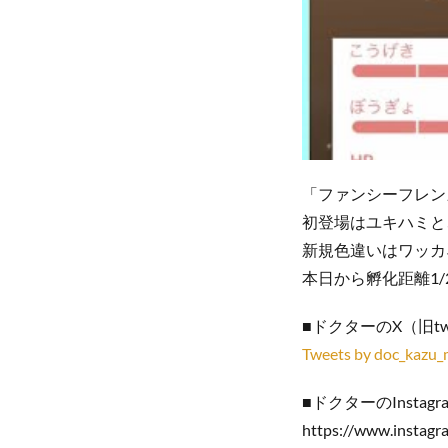
「ファンシーフレン
初登場はユキハミと
新規色違いはワッカネ
本日から孵化距離1
■ドクターのX（旧tw
Tweets by doc_kazu_
■ドクターのInstag
https://www.instagr