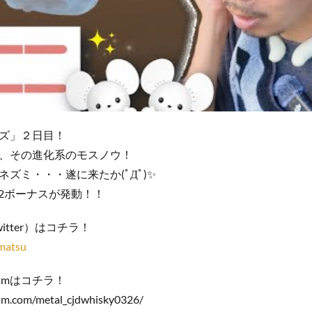
ズ」２日目！
、その進化系のモスノウ！
ズミ・・・遂に来たか(ﾟДﾟ)✨
/2ボーナスが発動！！
itter）はコチラ！
matsu
ramはコチラ！
am.com/metal_cjdwhisky0326/