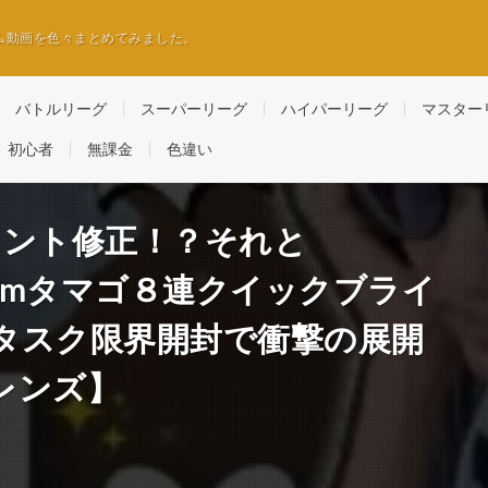
ム動画を色々まとめてみました。
バトルリーグ
スーパーリーグ
ハイパーリーグ
マスター
初心者
無課金
色違い
レント修正！？それと
kmタマゴ８連クイックブライ
タスク限界開封で衝撃の展開
レンズ】