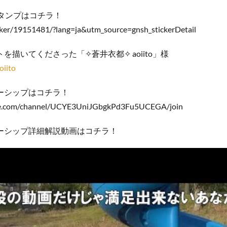
スタンプはコチラ！
ticker/19151481/?lang=ja&utm_source=gnsh_stickerDetail
を描いてくださった「✧蒼井衣都✧ aoiito」様
oiito
ーシップはコチラ！
be.com/channel/UCYE3UniJGbgkPd3Fu5UCEGA/join
ーシップ詳細解説動画はコチラ！