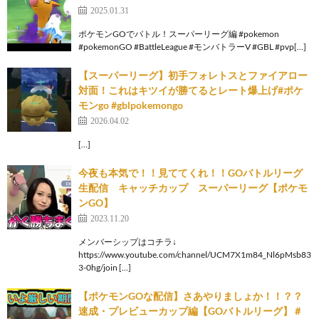
2025.01.31
ポケモンGOでバトル！スーパーリーグ編 #pokemon
#pokemonGO #BattleLeague #モンバトラーV #GBL #pvp[…]
【スーパーリーグ】初手フォレトスとファイアロー
対面！これはキツイが勝てるとレート爆上げ#ポケ
モンgo #gblpokemongo
2026.04.02
[…]
今夜も本気で！！見ててくれ！！GOバトルリーグ
生配信 キャッチカップ スーパーリーグ【ポケモ
ンGO】
2023.11.20
メンバーシップはコチラ↓
https://www.youtube.com/channel/UCM7X1m84_Nl6pMsb83
3-0hg/join […]
【ポケモンGOな配信】さあやりましょか！！？？
速成・プレビューカップ編【GOバトルリーグ】＃