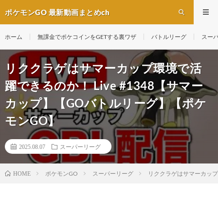
ポケモンGO 最新動画まとめch
ホーム
無課金でポケコインをGETする裏ワザ
バトルリーグ
スー
リククラゲはサマーカップ環境で活
躍できるのか！ Live #1348【サマー
カップ】【GOバトルリーグ】【ポケ
モンGO】
2025.08.07
スーパーリーグ
ポケモンGO
スーパーリーグ
リククラゲはサマーカップ環
HOME