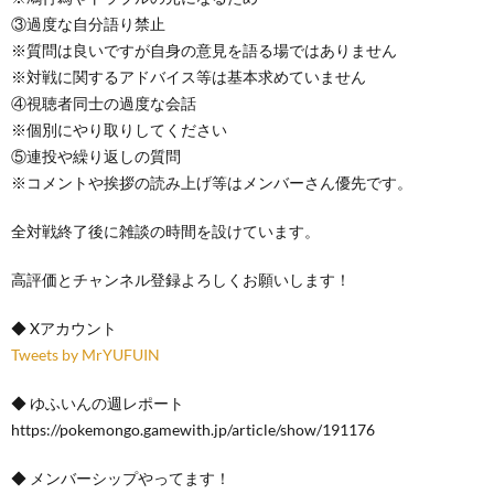
③過度な自分語り禁止
※質問は良いですが自身の意見を語る場ではありません
※対戦に関するアドバイス等は基本求めていません
④視聴者同士の過度な会話
※個別にやり取りしてください
⑤連投や繰り返しの質問
※コメントや挨拶の読み上げ等はメンバーさん優先です。
全対戦終了後に雑談の時間を設けています。
高評価とチャンネル登録よろしくお願いします！
◆ Xアカウント
Tweets by MrYUFUIN
◆ ゆふいんの週レポート
https://pokemongo.gamewith.jp/article/show/191176
◆ メンバーシップやってます！