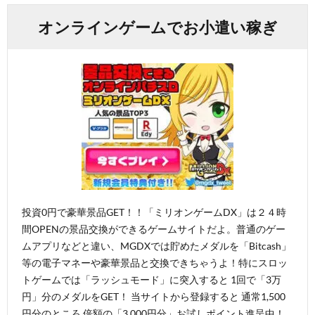
オンラインゲームでお小遣い稼ぎ
投資0円で豪華景品GET！！「ミリオンゲームDX」は２４時
間OPENの景品交換ができるゲームサイトだよ。普通のゲー
ムアプリなどと違い、MGDXでは貯めたメダルを「Bitcash」
等の電子マネーや豪華景品と交換できちゃうよ！特にスロッ
トゲームでは「ラッシュモード」に突入すると 1回で「3万
円」分のメダルをGET！ 当サイトから登録すると 通常1,500
円分のところ 倍額の「3,000円分」お試しポイント進呈中！