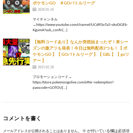
ポケモンGO ＃GOバトルリーグ
2026.05.16
マイチャンネル
→https://www.youtube.com/channel/UCdff3oTa5-okvDGEb-
KgumA?sub_confir[…]
【無料コードあり】なんか突然始まったぞ！来シー
ズンの激アツも発表！今日は無料配布2つも！【 ポ
ケモンGO 】【 GOバトルリーグ 】【 GBL 】【 goツ
アー 】
2025.02.28
プロモーションコード→
https://store.pokemongolive.com/offer-redemption?
passcode=GOTOU[…]
コメントを書く
※
が付いている欄は必須項
メールアドレスが公開されることはありません。