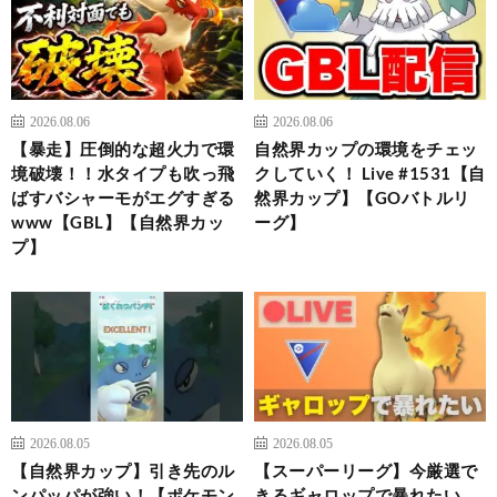
2026.08.06
2026.08.06
【暴走】圧倒的な超火力で環
自然界カップの環境をチェッ
境破壊！！水タイプも吹っ飛
クしていく！ Live #1531【自
ばすバシャーモがエグすぎる
然界カップ】【GOバトルリ
www【GBL】【自然界カッ
ーグ】
プ】
2026.08.05
2026.08.05
【自然界カップ】引き先のル
【スーパーリーグ】今厳選で
ンパッパが強い！【ポケモン
きるギャロップで暴れたい