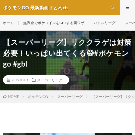
ポケモンGO 最新動画まとめch
ホーム
無課金でポケコインをGETする裏ワザ
バトルリーグ
スー
【スーパーリーグ】リククラゲは対策
必要！いっぱい出てくる😅#ポケモン
go #gbl
2025.08.03
スーパーリーグ
ポケモンGO
スーパーリーグ
【スーパーリーグ】リククラ
HOME