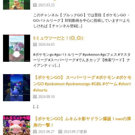
2025.03.23
このチャンネル【 ブルックGO 】では普段【 ポケモンGO ・
GOバトルリーグ 】対戦動画を中心に投稿しています!!!よろ
しければ【 チャンネル登録[…]
Sミュウツーだと！(◎_◎;)
2026.04.05
#ポケモンgo #goバトルリーグ #pokemon #goフェス #マスタ
ーリーグ #スーパーリーグ #でんきカップ 【検索ワード】 ナ
イアンティッ[…]
【ポケモンGO】 スーパーリーグ #ポケモン #ポケモ
ンGO #pokemon #pokemongo #GBL #ゲーム #short
#shorts
2024.09.10
[…]
【ポケモンGO】ムキムキ影ヤドラン爆誕！naoの渾
身の一撃！
2021.06.27
2023.09.17更新