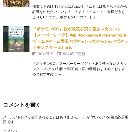
残業にもめげずにがんばれnao！ サムネははるきちさんから
許可をいただいていま！！！す！！！ん！！！ 皆様どうもこ
こぺりGOです。 ポケモンGOのバト[…]
『ポケモンGO』技が意表を突く強さスカタンク
【スーパーリーグ】#gbl #pokemon #pokemongo #
ゲーム #ゲーム実況 #ポケモン #ポケモンgo #ポケッ
トモンスター #shorts
2024.05.06
2024.05.07更新
『ポケモンGO』スーパーリーグ どく・あく使わないスカタ
ンク(スペアタ) 前回の動画 前々回の動画 おすすめ.1 おすす
め.2 おすすめ.3 Twit[…]
コメントを書く
※
が付いている欄は必須項
メールアドレスが公開されることはありません。
目です
コメント