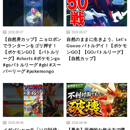
2026.08.07
2026.08.07
【自然界カップ】ニョロボン
自然のままに生きよう、Let`s
でランターンをゴリ押す！
Goooo バトルデイ！【ポケモ
【ポケモンGO】【バトルリ
ンGO】【GOバトルリーグ】
ーグ】#shorts #ポケモンgo
【自然カップ】
#goバトルリーグ #gbl #スー
パーリーグ #pokemongo
2026.08.06
2026.08.06
メガバシャーモ「ソロ討伐」
【暴走】圧倒的な超火力で環