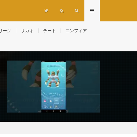
リーグ
サカキ
チート
ニンフィア