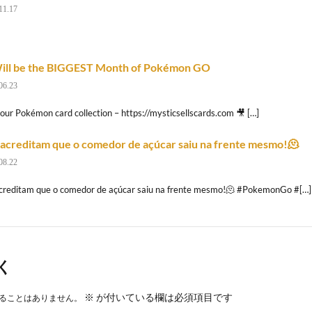
11.17
Will be the BIGGEST Month of Pokémon GO
06.23
your Pokémon card collection – https://mysticsellscards.com 🎥 […]
acreditam que o comedor de açúcar saiu na frente mesmo!🫠
08.22
creditam que o comedor de açúcar saiu na frente mesmo!🫠 #PokemonGo #[…]
く
※
が付いている欄は必須項目です
ることはありません。