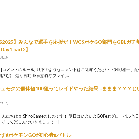
S2025】みんなで選手を応援だ！WCSポケGO部門をGBLガ
ay1 part2】
08.16
↓ [コメントのルール] 以下のようなコメントはご遠慮ください ・対戦相手、
含む)、煽り言動 ※有意義なプレイ[…]
ジュモクの個体値100狙ってレイドやった結果…ままま？？？じ
07.13
んにちは☺ ShinoGameのしのです！ 明日はいよいよGOFestグローバル当
！そして楽しんでいきましょう！[…]
す#ポケモンGO#初心者#バトル