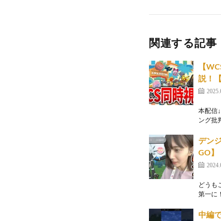
関連する記事
【WC
説！【D
2025.
本配信
ング批判
デン
GO】
2024.
どうもこ
第一に
中編で