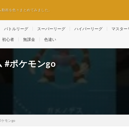
ム動画を色々まとめてみました。
バトルリーグ
スーパーリーグ
ハイパーリーグ
マスター
初心者
無課金
色違い
 #ポケモンgo
ポケモンgo