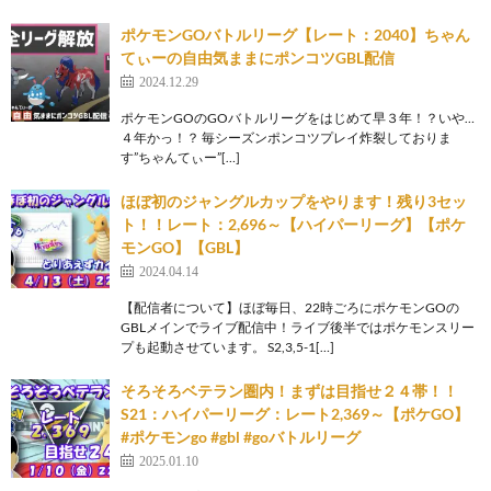
ポケモンGOバトルリーグ【レート：2040】ちゃん
てぃーの自由気ままにポンコツGBL配信
2024.12.29
ポケモンGOのGOバトルリーグをはじめて早３年！？いや…
４年かっ！？ 毎シーズンポンコツプレイ炸裂しておりま
す”ちゃんてぃー”[…]
ほぼ初のジャングルカップをやります！残り3セッ
ト！！レート：2,696～【ハイパーリーグ】【ポケ
モンGO】【GBL】
2024.04.14
【配信者について】ほぼ毎日、22時ごろにポケモンGOの
GBLメインでライブ配信中！ライブ後半ではポケモンスリー
プも起動させています。 S2,3,5-1[…]
そろそろベテラン圏内！まずは目指せ２４帯！！
S21：ハイパーリーグ：レート2,369～【ポケGO】
#ポケモンgo #gbl #goバトルリーグ
2025.01.10