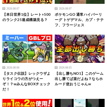
2026.08.07
2026.08.07
【本日世界1位】レート+500
ポケモンGO 通常ハイパーリ
のランク25達成構築見る？
ーグ トゲデマル、カプ・テテ
フ、フラージェス
2026.08.06
2026.08.05
【タスク伝説】レックウザよ
【出し勝ちNO1】このゲーム
りライコウの方がつえー
出し勝てば楽だよね？ならホ
ぞ！？wみんなBOXチェック
ルード使おうじゃんw
だ！