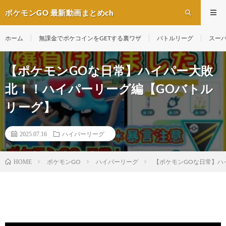
ポケモンGO 最新動画まとめch
ホーム
無課金でポケコインをGETする裏ワザ
バトルリーグ
スー
【ポケモンGOな日常】ハイパー大敗
北！！ハイパーリーグ編【GOバトル
リーグ】
2025.07.16
ハイパーリーグ
ポケモンGO
ハイパーリーグ
【ポケモンGOな日常】ハ
HOME