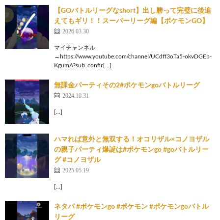
【GOバトルリーグなshort】出し勝って完璧に後追
えてもギリ！！スーパーリーグ編【ポケモンGO】
2026.03.30
マイチャンネル
→https://www.youtube.com/channel/UCdff3oTa5-okvDGEb-
KgumA?sub_confir[…]
無課金パーティその2#ポケモンgoバトルリーグ
2024.10.31
[…]
ハマれば意外と無双する！オコリザル×コノヨザル
の親子パーティ爆誕は#ポケモンgo #goバトルリー
グ #コノヨザル
2025.05.19
[…]
ネタパ #ポケモンgo #ポケモン #ポケモンgoバトル
リーグ