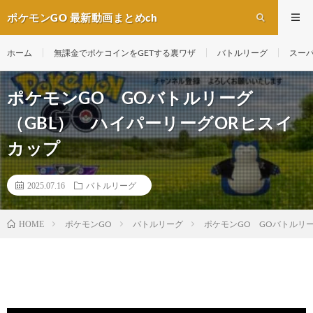
ポケモンGO 最新動画まとめch
ホーム
無課金でポケコインをGETする裏ワザ
バトルリーグ
スー
ポケモンGO GOバトルリーグ
（GBL） ハイパーリーグORヒスイ
カップ
2025.07.16
バトルリーグ
ポケモンGO
バトルリーグ
ポケモンGO GOバトルリ
HOME