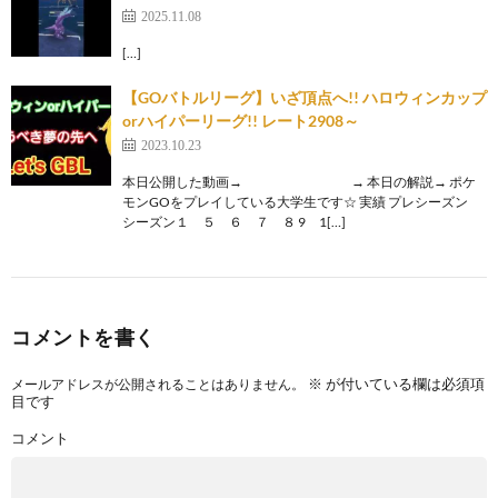
2025.11.08
[…]
【GOバトルリーグ】いざ頂点へ!! ハロウィンカップ
orハイパーリーグ!! レート2908～
2023.10.23
本日公開した動画→ → 本日の解説→ ポケ
モンGOをプレイしている大学生です☆ 実績 プレシーズン
シーズン１ ５ ６ ７ ８ 9 1[…]
コメントを書く
※
が付いている欄は必須項
メールアドレスが公開されることはありません。
目です
コメント