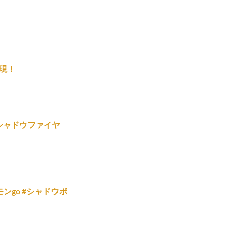
現！
シャドウファイヤ
ンgo #シャドウポ