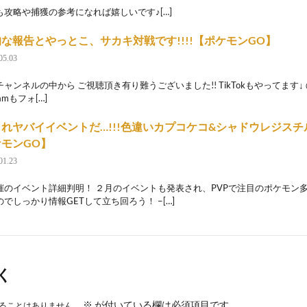
も攻略や捕獲の参考になれば嬉しいです♪[…]
な報告とやっとこ、サカキ対戦です!!!!【ポケモンGO】
05.03
ャンネルの中から ご視聴頂き有り難うございました!! TikTokもやってます↓ @rin7
ramもフォ[…]
れヤバイイベントだ…!!!色違いカプコケコ&シャドウレジス
モンGO】
01.23
催のイベント詳細判明！ ２月のイベントも発表され、PVPで注目のポケモン多
でしっかり情報GETして立ち回ろう！ −[…]
く
※
が付いている欄は必須項目です
ることはありません。