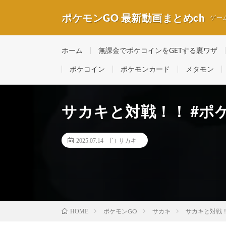
ポケモンGO 最新動画まとめch
ゲー
ホーム
無課金でポケコインをGETする裏ワザ
ポケコイン
ポケモンカード
メタモン
サカキと対戦！！ #ポケ
2025.07.14
サカキ
ポケモンGO
サカキ
サカキと対戦！！
HOME