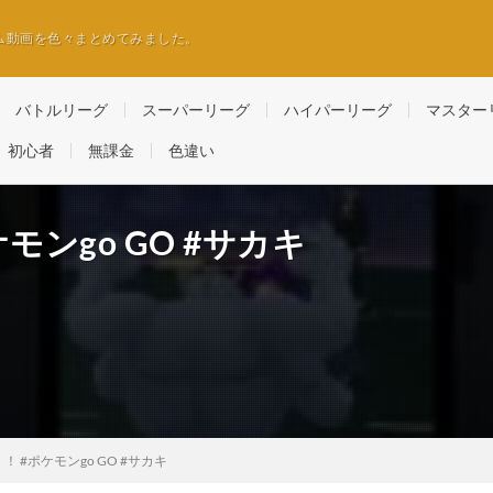
ム動画を色々まとめてみました。
バトルリーグ
スーパーリーグ
ハイパーリーグ
マスター
初心者
無課金
色違い
モンgo GO #サカキ
 #ポケモンgo GO #サカキ