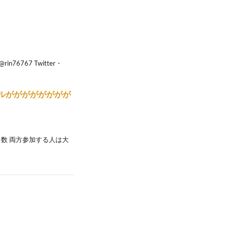
6767 Twitter・
チルがががががががが
数 両方参加する人は大