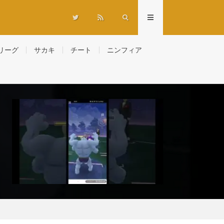
リーグ
サカキ
チート
ニンフィア