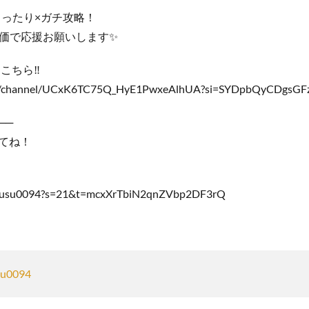
まったり×ガチ攻略！
価で応援お願いします✨
こちら‼️
om/channel/UCxK6TC75Q_HyE1PwxeAlhUA?si=SYDpbQyCDgsGF
──
してね！
hausu0094?s=21&t=mcxXrTbiN2qnZVbp2DF3rQ
u0094