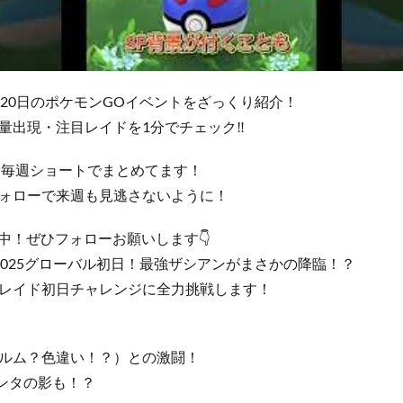
4日〜20日のポケモンGOイベントをざっくり紹介！
量出現・注目レイドを1分でチェック‼️
、毎週ショートでまとめてます！
ォローで来週も見逃さないように！
活動中！ぜひフォローお願いします👇
O Fest2025グローバル初日！最強ザシアンがまさかの降臨！？
レイド初日チャレンジに全力挑戦します！
ルム？色違い！？）との激闘！
ンタの影も！？