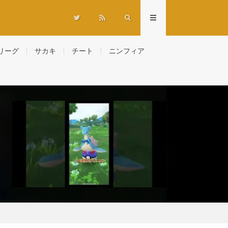
リーグ
サカキ
チート
ニンフィア