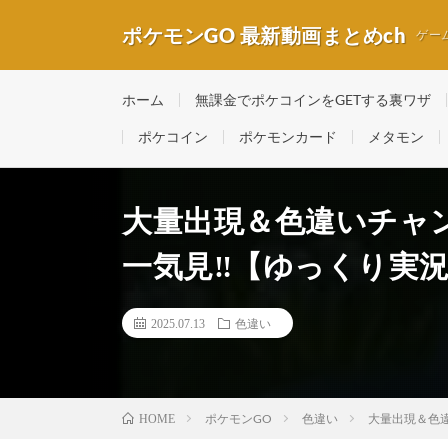
ポケモンGO 最新動画まとめch
ゲー
ホーム
無課金でポケコインをGETする裏ワザ
ポケコイン
ポケモンカード
メタモン
大量出現＆色違いチャン
一気見‼️【ゆっくり実
2025.07.13
色違い
ポケモンGO
色違い
大量出現＆色違
HOME