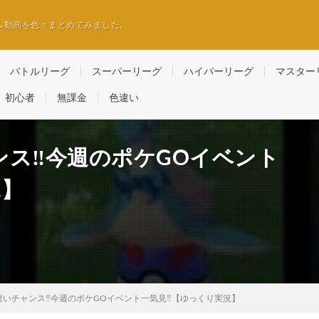
ム動画を色々まとめてみました。
バトルリーグ
スーパーリーグ
ハイパーリーグ
マスター
初心者
無課金
色違い
ス‼️今週のポケGOイベント
況】
いチャンス‼️今週のポケGOイベント一気見‼️【ゆっくり実況】