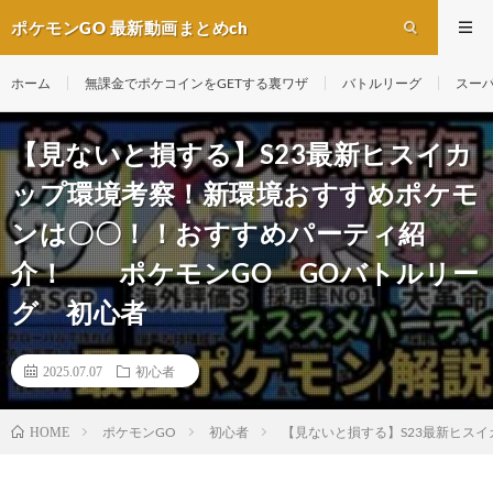
ポケモンGO 最新動画まとめch
ホーム
無課金でポケコインをGETする裏ワザ
バトルリーグ
スー
【見ないと損する】S23最新ヒスイカ
ップ環境考察！新環境おすすめポケモ
ンは〇〇！！おすすめパーティ紹
介！ ポケモンGO GOバトルリー
グ 初心者
2025.07.07
初心者
ポケモンGO
初心者
【見ないと損する】S23最新ヒス
HOME