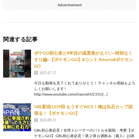
Advertisement
関連する記事
ポケGO初心者と8年目の温度差がえぐい~特別なく
すり編~【ポケモンGO】#コント #shorts#ポケモン
GO
2025.07.17
今日も動画を見てくれてありがとう！ チャンネル登録もよろ
しくお願いします !
http://www.youtube.com/channel/UC55U[…]
GBL配信1339回 もうすぐWCS！俺は化石カップ頑
張る！【ポケモンGO】
2024.08.15
GBL初心者必見！女性トレーナーのバトルを観戦・考察【ポ
ケモンGO】 GBL初心者必見！第２弾 お酒飲み（素人）お姉