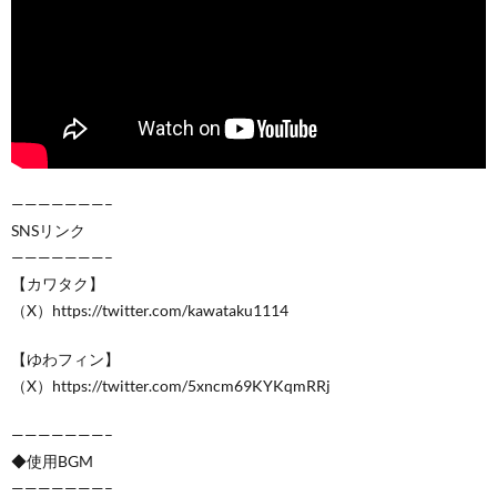
———————–
SNSリンク
———————–
【カワタク】
（X）https://twitter.com/kawataku1114
【ゆわフィン】
（X）https://twitter.com/5xncm69KYKqmRRj
———————–
◆使用BGM
———————–