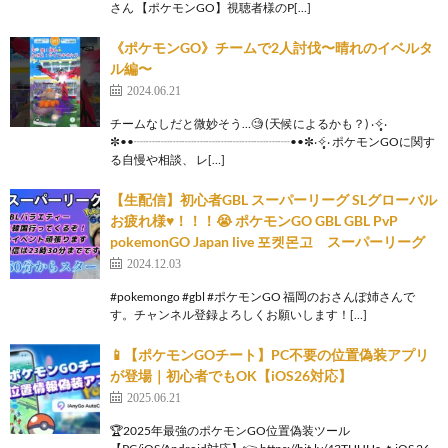
さん 【ポケモンGO】視聴者様のP[…]
《ポケモンGO》チームで2人討伐〜晴れのイベルタ
ル編〜
2024.06.21
チームなしだと微妙そう…🧐 (天候によるかも？) ‧✧̣̥̇‧
✼••┈┈┈┈┈┈┈┈┈┈┈┈┈••✼‧✧̣̥̇‧ ポケモンGOに関す
る自慢や相談、 レ[…]
【生配信】初心者GBL スーパーリーグ SLグローバル
お疲れ様♥！！！😭 ポケモンGO GBL GBL PvP
pokemonGO Japan live 포켓몬고 スーパーリーグ
2024.12.03
#pokemongo #gbl #ポケモンGO 福岡のおさんぽ姉さんで
す。チャンネル登録よろしくお願いします！[…]
📱【ポケモンGOチート】PC不要の位置偽装アプリ
が登場｜初心者でもOK【iOS26対応】
2025.06.21
🏆2025年最強のポケモンGO位置偽装ツール