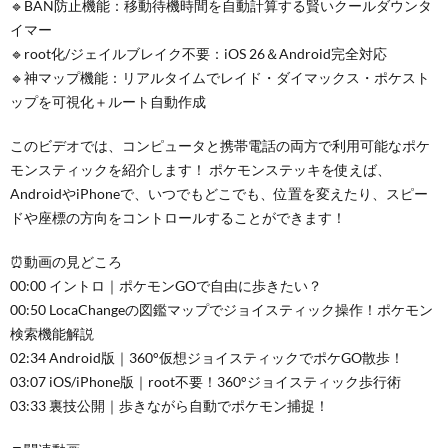
🔹BAN防止機能：移動待機時間を自動計算する賢いクールダウンタ
イマー
🔹root化/ジェイルブレイク不要：iOS 26＆Android完全対応
🔹神マップ機能：リアルタイムでレイド・ダイマックス・ポケスト
ップを可視化＋ルート自動作成
このビデオでは、コンピュータと携帯電話の両方で利用可能なポケ
モンスティックを紹介します！ ポケモンステッキを使えば、
AndroidやiPhoneで、いつでもどこでも、位置を変えたり、スピー
ドや座標の方向をコントロールすることができます！
⏰動画の見どころ
00:00 イントロ｜ポケモンGOで自由に歩きたい？​​
00:50 LocaChangeの図鑑マップでジョイスティック操作！ポケモン
検索機能解説​​
02:34 Android版｜360°仮想ジョイスティックでポケGO散歩！​​
03:07 iOS/iPhone版｜root不要！360°ジョイスティック歩行術​​
03:33 裏技公開｜歩きながら自動でポケモン捕捉！