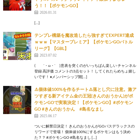
う！！【ポケモンGO】
2026.01.31
[…]
テンプレ構築を魔改造したら強すぎてEXPERT達成
ｗｗｗ【マスタープレミア】【ポケモンGOバトル
リーグ】【GBL】
2023.07.02
( ´・ω・` )意表を突くのがいっちばん楽しい チャンネル
登録 高評価 コメントの3点セット！ してくれたらめちょ嬉し
いです！ ♦メンバーシップ開[…]
⚠️個体値100%を作るチート⚠️落とし穴に注意。激ア
ツすぎる新アイテム金の王冠(きんのおうかん)がポ
ケモンGOで実装決定！【ポケモンGO】#ポケモン
GO #きんのおうかん #島名なまし
2025.06.17
ついに解禁日決定！ きんのおうかんがGOパスデラックスの
リワードで登場！ 個体値100%にするポケモンはもう決め
た？？ #ポケモンGO #島名なまし […]