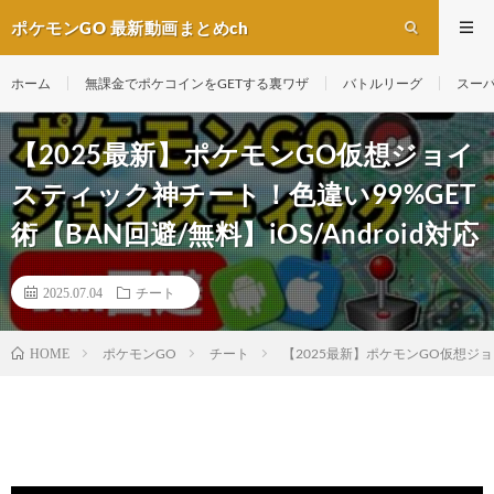
ポケモンGO 最新動画まとめch
ホーム
無課金でポケコインをGETする裏ワザ
バトルリーグ
スー
【2025最新】ポケモンGO仮想ジョイ
スティック神チート！色違い99%GET
術【BAN回避/無料】iOS/Android対応
2025.07.04
チート
ポケモンGO
チート
【2025最新】ポケモンGO仮想ジョイ
HOME