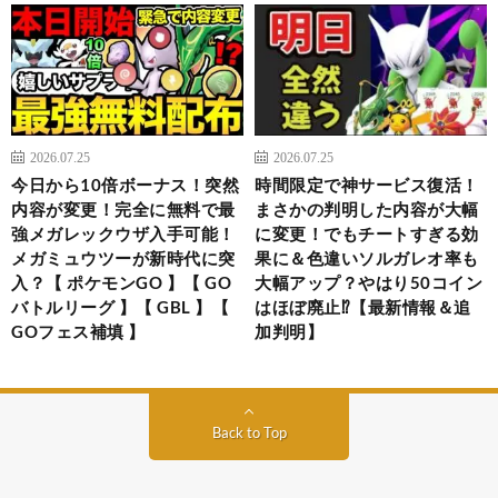
2026.07.25
2026.07.25
今日から10倍ボーナス！突然
時間限定で神サービス復活！
内容が変更！完全に無料で最
まさかの判明した内容が大幅
強メガレックウザ入手可能！
に変更！でもチートすぎる効
メガミュウツーが新時代に突
果に＆色違いソルガレオ率も
入？【 ポケモンGO 】【 GO
大幅アップ？やはり50コイン
バトルリーグ 】【 GBL 】【
はほぼ廃止⁉【最新情報＆追
GOフェス補填 】
加判明】
Back to Top