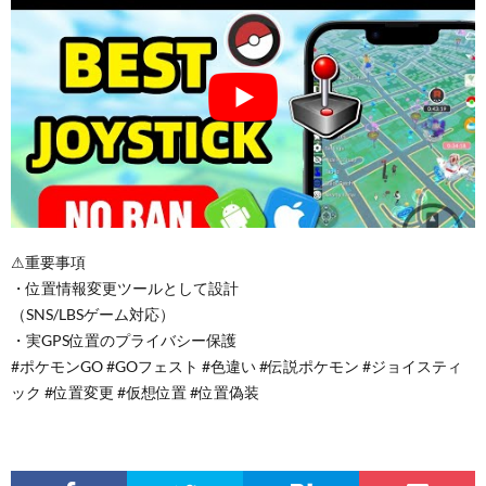
⚠重要事項
・位置情報変更ツールとして設計
（SNS/LBSゲーム対応）
・実GPS位置のプライバシー保護
#ポケモンGO #GOフェスト #色違い #伝説ポケモン #ジョイスティ
ック #位置変更 #仮想位置 #位置偽装