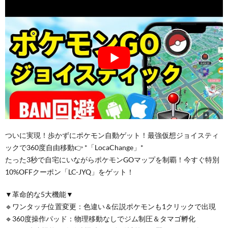
ついに実現！歩かずにポケモン自動ゲット！最強仮想ジョイスティ
ックで360度自由移動👉 *「LocaChange」*
たった3秒で自宅にいながらポケモンGOマップを制覇！今すぐ特別
10%OFFクーポン「LC-JYQ」をゲット！
▼革命的な5大機能▼
🔹ワンタッチ位置変更：色違い＆伝説ポケモンも1クリックで出現
🔹360度操作パッド：物理移動なしでジム制圧＆タマゴ孵化