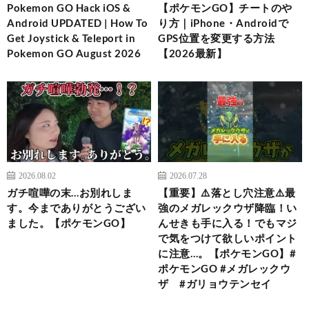
Pokemon GO Hack iOS &
【ポケモンGO】チートのや
Android UPDATED | How To
り方｜iPhone・Androidで
Get Joystick & Teleport in
GPS位置を変更する方法
Pokemon GO August 2026
【2026最新】
2026.08.02
2026.07.28
ガチ喧嘩の末…お別れしま
【重要】⚠️落とし穴注意⚠️最
す。今までありがとうござい
強のメガレックウザ降臨！い
ました。【ポケモンGO】
んせきも手に入る！でもマジ
で気をつけて欲しいポイント
に注意…。【ポケモンGO】#
ポケモンGO #メガレックウ
ザ #ガリョウテンセイ