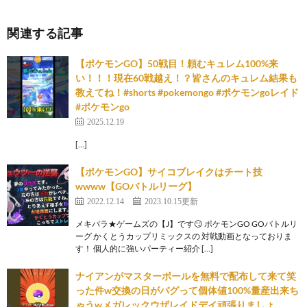
関連する記事
【ポケモンGO】50戦目！頼むキュレム100%来
い！！！現在60戦越え！？皆さんのキュレム結果も
教えてね！#shorts #pokemongo #ポケモンgoレイド
#ポケモンgo
2025.12.19
[…]
【ポケモンGO】サイコブレイクはチート技
wwww【GOバトルリーグ】
2022.12.14
2023.10.15更新
メキパラ★ゲームズの【J】です😏 ポケモンGO GOバトルリ
ーグ かくとうカップリミックスの 対戦動画となっておりま
す！ 個人的に強いパーティー紹介 […]
ナイアンがマスターボールを無料で配布して来て笑
った件w交換の日がバグって個体値100%量産出来ち
ゃうwメガレックウザレイドデイ頑張りましょ