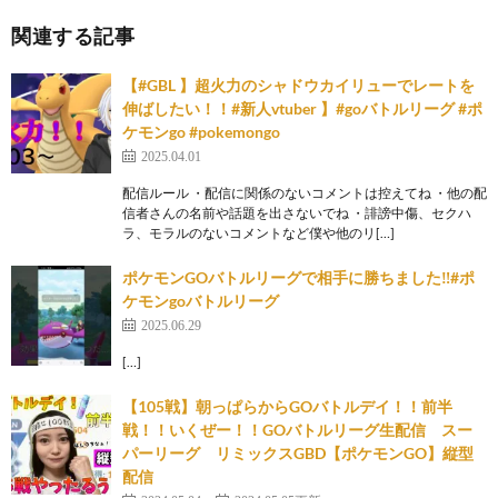
関連する記事
【#GBL 】超火力のシャドウカイリューでレートを
伸ばしたい！！#新人vtuber 】#goバトルリーグ #ポ
ケモンgo #pokemongo
2025.04.01
配信ルール ・配信に関係のないコメントは控えてね ・他の配
信者さんの名前や話題を出さないでね ・誹謗中傷、セクハ
ラ、モラルのないコメントなど僕や他のリ[…]
ポケモンGOバトルリーグで相手に勝ちました‼️#ポ
ケモンgoバトルリーグ
2025.06.29
[…]
【105戦】朝っぱらからGOバトルデイ！！前半
戦！！いくぜー！！GOバトルリーグ生配信 スー
パーリーグ リミックスGBD【ポケモンGO】縦型
配信