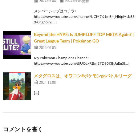
2024.05.04
2024.05.05更新
メンバーシップはコチラ↓
https://www.youtube.com/channel/UCM7X1m84_Nl6pMsb83
3-0hg/join […]
Beyond the HYPE: Is JUMPLUFF TOP META Again? |
Great League Team | Pokémon GO
2026.06.05
My Pokémon Champions Channel:
https://www.youtube.com/@UCdxRBmE7D95I3hJqEg5[…]
メタグロスは、オワコン#ポケモンgoバトルリーグ
2024.11.08
[…]
コメントを書く