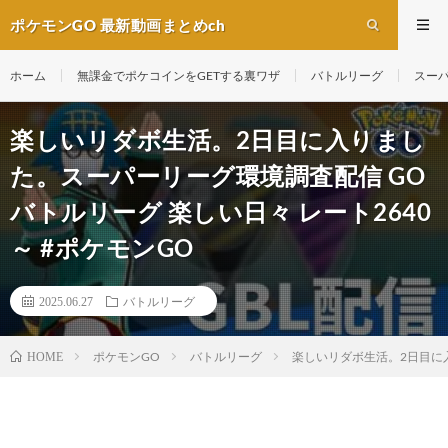
ポケモンGO 最新動画まとめch
ホーム
無課金でポケコインをGETする裏ワザ
バトルリーグ
スー
楽しいリダボ生活。2日目に入りまし
た。スーパーリーグ環境調査配信 GO
バトルリーグ 楽しい日々 レート2640
～ #ポケモンGO
2025.06.27
バトルリーグ
ポケモンGO
バトルリーグ
楽しいリダボ生活。2日目に入
HOME