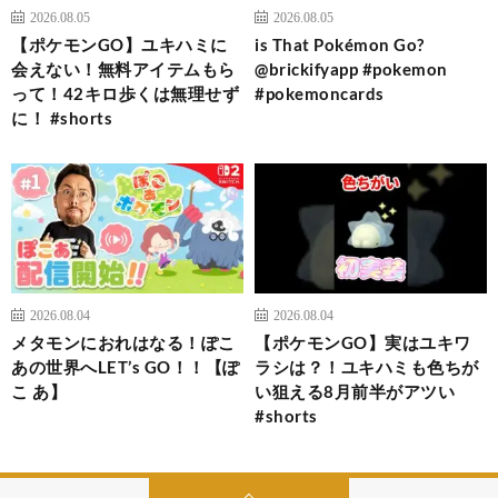
2026.08.05
2026.08.05
【ポケモンGO】ユキハミに
is That Pokémon Go?
会えない！無料アイテムもら
@brickifyapp #pokemon
って！42キロ歩くは無理せず
#pokemoncards
に！ #shorts
2026.08.04
2026.08.04
メタモンにおれはなる！ぽこ
【ポケモンGO】実はユキワ
あの世界へLET’s GO！！【ぽ
ラシは？！ユキハミも色ちが
こ あ】
い狙える8月前半がアツい
#shorts