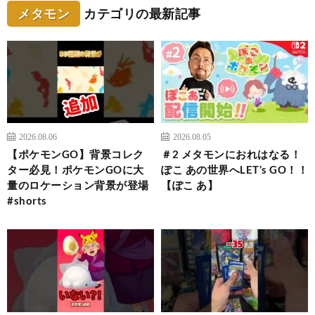
メタモン
カテゴリの最新記事
2026.08.06
2026.08.05
【ポケモンGO】背景コレク
＃2 メタモンにおれはなる！
ター必見！ポケモンGOに大
ぽこ あの世界へLET’s GO！！
量のロケーション背景が登場
【ぽこ あ】
#shorts