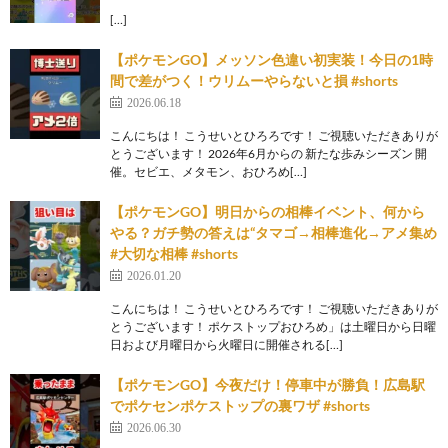
[…]
【ポケモンGO】メッソン色違い初実装！今日の1時
間で差がつく！ウリムーやらないと損 #shorts
2026.06.18
こんにちは！ こうせいとひろろです！ ご視聴いただきありが
とうございます！ 2026年6月からの 新たな歩みシーズン 開
催。セビエ、メタモン、おひろめ[…]
【ポケモンGO】明日からの相棒イベント、何から
やる？ガチ勢の答えは“タマゴ→相棒進化→アメ集め
#大切な相棒 #shorts
2026.01.20
こんにちは！ こうせいとひろろです！ ご視聴いただきありが
とうございます！ ポケストップおひろめ」は土曜日から日曜
日および月曜日から火曜日に開催される[…]
【ポケモンGO】今夜だけ！停車中が勝負！広島駅
でポケセンポケストップの裏ワザ #shorts
2026.06.30