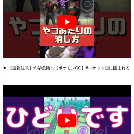
▶︎ 【速報注意】怖😱危険⚠️【ポケモンGO】#ロケット団に囲まれる
↓