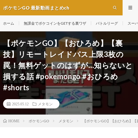
ポケモンGO 最新動画まとめch
ホーム
無課金でポケコインをGETする裏ワザ
バトルリーグ
スー
【ポケモンGO】【おひろめ】【裏
技】リモートレイドパス上限3枚の
罠！無料ゲットのはずが…知らないと
損する話 #pokemongo #おひろめ
#shorts
2025.05.12
メタモン
ポケモンGO
メタモン
【ポケモンGO】【おひろめ】【裏技
HOME