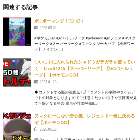
関連する記事
ボ…ボーマンダ！(◎_◎;)
2026.05.02
#ポケモンgo #goバトルリーグ #pokemon #goフェス #マスタ
ーリーグ #スーパーリーグ #ファンタジーカップ 【検索ワー
ド】 ナイアン[…]
ついに手に入れられたシャドウガラガラを使ってい
く！ Live #1215【スーパーリーグ】【GOバトルリ
ーグ】【ポケモンGO】
2025.01.23
◆ コメントする際の注意点 ↓以下コメントの削除やタイムア
ウトの対象となりますのでご注意ください ① 主や視聴者が見
て不快となる発言(暴言や誹謗中傷)[…]
ヌマクローにない安心感。レジェンド一気に決める
ぞ【ポケモンGO】
2026.05.22
諦めねぇ…！！ サブチャンネル開設しました。 登録よろしく