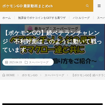
ポケモンGO 最新動画まとめch
ホーム
無課金でポケコインをGETする裏ワザ
バトルリーグ
スー
【ポケモンGO】続ベテランチャレン
ジ 不利対面はこのように動いて戦っ
ています
2025.04.19
スーパーリーグ
ポケモンGO
スーパーリーグ
【ポケモンGO】続ベテラ
HOME