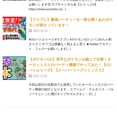
お願いします😊 サブチャンネル名【とりっぷN】
https://www.youtube.co[…]
【マスプレ】最強パーティーを一挙公開！あのポケ
モンが刺さっています！
2025.10.14
#GOバトルリーグ #マスプレ #ポケモンGO ジバコめちゃ刺
さりそう サフゴは満遍なく戦えると思う ★Twitterアカウン
ト フォローお願いします[…]
【ポケモンGO】苦手なポケモンが総じて出禁！オ
ーロット入りのパーティ構築でやってみた！【GO
バトルリーグ】【スーパーリーグリミックス】
2021.12.05
今回は初日の生配信でも使用していたオーロット入りのパー
ティ構築の紹介となります。 エアームド・チルタリス・バル
ジーナといった飛行タイプやズルズキン・タ[…]