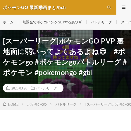
ポケモンGO 最新動画まとめch
ホーム
無課金でポケコインをGETする裏ワザ
バトルリーグ
スー
[スーパーリーグ]ポケモンGO PVP 裏
地面に弱いってよくあるよね😎 #ポ
ケモンgo #ポケモンgoバトルリーグ #
ポケモン #pokemongo #gbl
2025.03.26
バトルリーグ
ポケモンGO
バトルリーグ
[スーパーリーグ]ポケモンGO 
HOME