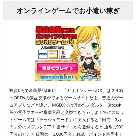
オンラインゲームでお小遣い稼ぎ
投資0円で豪華景品GET！！「ミリオンゲームDX」は２４時
間OPENの景品交換ができるゲームサイトだよ。普通のゲー
ムアプリなどと違い、MGDXでは貯めたメダルを「Bitcash」
等の電子マネーや豪華景品と交換できちゃうよ！特にスロッ
トゲームでは「ラッシュモード」に突入すると 1回で「3万
円」分のメダルをGET！ 当サイトから登録すると 通常1,500
円分のところ 倍額の「3,000円分」お試しポイント進呈中！