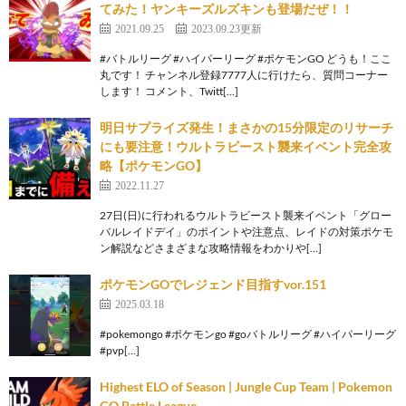
てみた！ヤンキーズルズキンも登場だぜ！！
2021.09.25
2023.09.23更新
#バトルリーグ #ハイパーリーグ #ポケモンGO どうも！ここ
丸です！ チャンネル登録7777人に行けたら、質問コーナー
します！ コメント、Twitt[…]
明日サプライズ発生！まさかの15分限定のリサーチ
にも要注意！ウルトラビースト襲来イベント完全攻
略【ポケモンGO】
2022.11.27
27日(日)に行われるウルトラビースト襲来イベント「グロー
バルレイドデイ」のポイントや注意点、レイドの対策ポケモ
ン解説などさまざまな攻略情報をわかりや[…]
ポケモンGOでレジェンド目指すvor.151
2025.03.18
#pokemongo #ポケモンgo #goバトルリーグ #ハイパーリーグ
#pvp[…]
Highest ELO of Season | Jungle Cup Team | Pokemon
GO Battle League