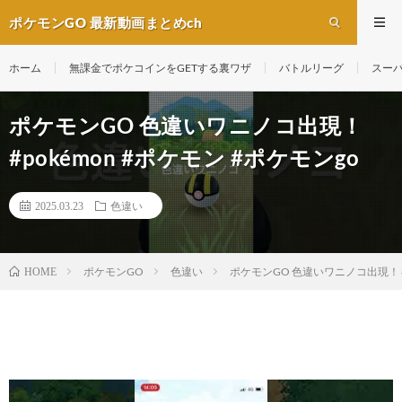
ポケモンGO 最新動画まとめch
ホーム
無課金でポケコインをGETする裏ワザ
バトルリーグ
スー
ポケモンGO 色違いワニノコ出現！
#pokémon #ポケモン #ポケモンgo
2025.03.23
色違い
ポケモンGO
色違い
ポケモンGO 色違いワニノコ出現！ #p
HOME