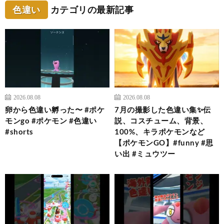
色違い
カテゴリの最新記事
2026.08.08
2026.08.08
卵から色違い孵った〜 #ポケ
7月の撮影した色違い集✨伝
モンgo #ポケモン #色違い
説、コスチューム、背景、
#shorts
100%、キラポケモンなど
【ポケモンGO】#funny #思
い出 #ミュウツー