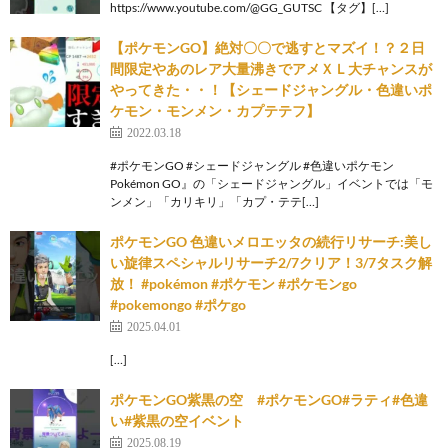
https://www.youtube.com/@GG_GUTSC 【タグ】[…]
【ポケモンGO】絶対〇〇で逃すとマズイ！？２日
間限定やあのレア大量沸きでアメＸＬ大チャンスが
やってきた・・！【シェードジャングル・色違いポ
ケモン・モンメン・カプテテフ】
2022.03.18
#ポケモンGO #シェードジャングル #色違いポケモン
Pokémon GO』の「シェードジャングル」イベントでは「モ
ンメン」「カリキリ」「カプ・テテ[…]
ポケモンGO 色違いメロエッタの続行リサーチ:美し
い旋律スペシャルリサーチ2/7クリア！3/7タスク解
放！ #pokémon #ポケモン #ポケモンgo
#pokemongo #ポケgo
2025.04.01
[…]
ポケモンGO紫黒の空 #ポケモンGO#ラティ#色違
い#紫黒の空イベント
2025.08.19