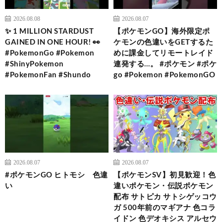
2026.08.08
2026.08.07
✨ 1 MILLION STARDUST
【ポケモンGO】海外限定ポ
GAINED IN ONE HOUR! 👀
ケモンの色違いをGETするた
#PokemonGo #Pokemon
めに課金してリモートレイド
#ShinyPokemon
連発する…。 #ポケモン #ポケ
#PokemonFan #Shundo
go #Pokemon #PokemonGO
2026.08.07
2026.08.07
#ポケモンGO ヒトモシ 色違
【ポケモンSV】初見歓迎！色
い
違いポケモン・伝説ポケモン
配布 サトピカ サトシゲッコウ
ガ 500年前のマギアナ 色コラ
イドン 色デオキシス アルセウ