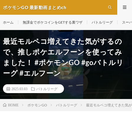
ポケモンGO 最新動画まとめch
ホーム
無課金でポケコインをGETする裏ワザ
バトルリーグ
スー
最近モルペコ増えてきた気がするの
で、推しポケエルフーンを使ってみ
ました！ #ポケモンGO #goバトルリ
ーグ #エルフーン
2025.03.03
バトルリーグ
ポケモンGO
バトルリーグ
最近モルペコ増えてきた気がす
HOME