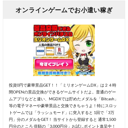
オンラインゲームでお小遣い稼ぎ
投資0円で豪華景品GET！！「ミリオンゲームDX」は２４時
間OPENの景品交換ができるゲームサイトだよ。普通のゲー
ムアプリなどと違い、MGDXでは貯めたメダルを「Bitcash」
等の電子マネーや豪華景品と交換できちゃうよ！特にスロッ
トゲームでは「ラッシュモード」に突入すると 1回で「3万
円」分のメダルをGET！ 当サイトから登録すると 通常1,500
円分のところ 倍額の「3,000円分」お試しポイント進呈中！