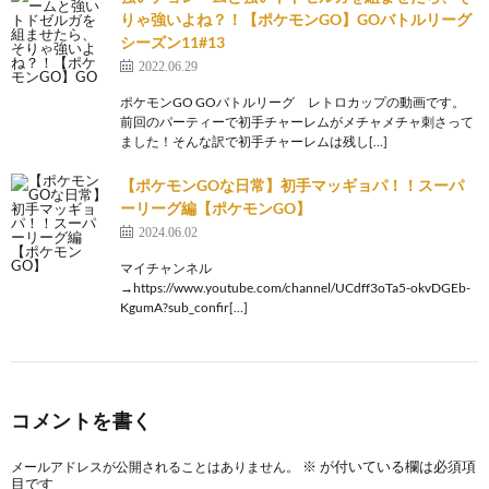
りゃ強いよね？！【ポケモンGO】GOバトルリーグ
シーズン11#13
2022.06.29
ポケモンGO GOバトルリーグ レトロカップの動画です。
前回のパーティーで初手チャーレムがメチャメチャ刺さって
ました！そんな訳で初手チャーレムは残し[…]
【ポケモンGOな日常】初手マッギョパ！！スーパ
ーリーグ編【ポケモンGO】
2024.06.02
マイチャンネル
→https://www.youtube.com/channel/UCdff3oTa5-okvDGEb-
KgumA?sub_confir[…]
コメントを書く
※
が付いている欄は必須項
メールアドレスが公開されることはありません。
目です