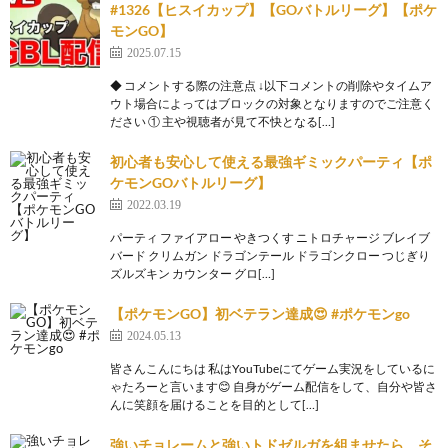
#1326【ヒスイカップ】【GOバトルリーグ】【ポケ
モンGO】
2025.07.15
◆ コメントする際の注意点 ↓以下コメントの削除やタイムア
ウト場合によってはブロックの対象となりますのでご注意く
ださい ① 主や視聴者が見て不快となる[…]
初心者も安心して使える最強ギミックパーティ【ポ
ケモンGOバトルリーグ】
2022.03.19
パーティ ファイアロー やきつくす ニトロチャージ ブレイブ
バード クリムガン ドラゴンテール ドラゴンクロー つじぎり
ズルズキン カウンター グロ[…]
【ポケモンGO】初ベテラン達成😍 #ポケモンgo
2024.05.13
皆さんこんにちは 私はYouTubeにてゲーム実況をしているに
ゃたろーと言います😊 自身がゲーム配信をして、自分や皆さ
んに笑顔を届けることを目的として[…]
強いチョレームと強いトドゼルガを組ませたら、そ