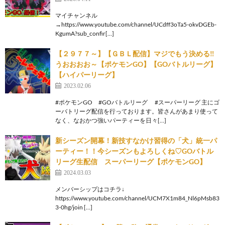
マイチャンネル
→https://www.youtube.com/channel/UCdff3oTa5-okvDGEb-
KgumA?sub_confir[…]
【２９７７～】【ＧＢＬ配信】マジでもう決める‼
うおおおお～【ポケモンGO】【GOバトルリーグ】
【ハイパーリーグ】
2023.02.06
#ポケモンGO #GOバトルリーグ #スーパーリーグ 主にゴ
ーバトリーグ配信を行っております。皆さんがあまり使って
なく、なおかつ強いパーティーを日々[…]
新シーズン開幕！新技すなかけ習得の「犬」統一パ
ーティー！！今シーズンもよろしくね♡GOバトル
リーグ生配信 スーパーリーグ【ポケモンGO】
2024.03.03
メンバーシップはコチラ↓
https://www.youtube.com/channel/UCM7X1m84_Nl6pMsb83
3-0hg/join […]