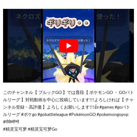
このチャンネル【 ブルックGO 】では普段【 ポケモンGO ・ GOバト
ルリーグ 】対戦動画を中心に投稿しています!!!よろしければ【 チャ
ンネル登録・高評価 】よろしくお願いします!!!👍 #games #goバト
ルリーグ #ポケgo #gobattleleague #PokémonGO #pokemongopvp
#पोकेमॉन्गो
#精灵宝可梦 #精灵宝可梦Go