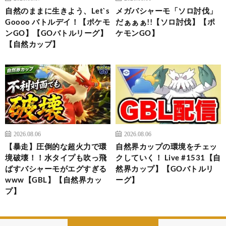
自然のままに生きよう、Let`s
メガバシャーモ「ソロ討伐」
Goooo バトルデイ！【ポケモ
だぁぁぁ!!【ソロ討伐】【ポ
ンGO】【GOバトルリーグ】
ケモンGO】
【自然カップ】
2026.08.06
2026.08.06
【暴走】圧倒的な超火力で環
自然界カップの環境をチェッ
境破壊！！水タイプも吹っ飛
クしていく！ Live #1531【自
ばすバシャーモがエグすぎる
然界カップ】【GOバトルリ
www【GBL】【自然界カッ
ーグ】
プ】