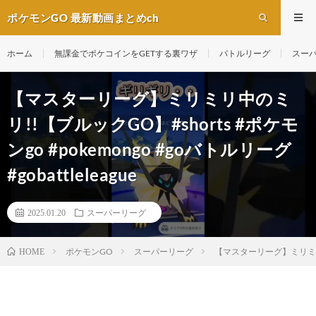
ポケモンGO 最新動画まとめch
ホーム
無課金でポケコインをGETする裏ワザ
バトルリーグ
スー
【マスターリーグ】ミリミリ中のミ
リ!!【ブルックGO】#shorts #ポケモ
ンgo #pokemongo #goバトルリーグ
#gobattleleague
2025.01.20
スーパーリーグ
ポケモンGO
スーパーリーグ
【マスターリーグ】ミリミリ中のミリ
HOME