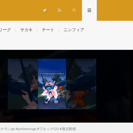
リーグ
サカキ
チート
ニンフィア
ンgo #pokemongo #ブルックGO #過去動画