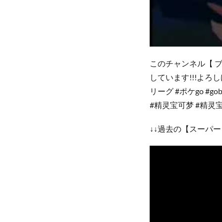
このチャンネル【 ブ
しています!!!よろし
リーグ #ポケgo #gobatt
#精灵宝可梦 #精灵
↓↓過去の【スーパー