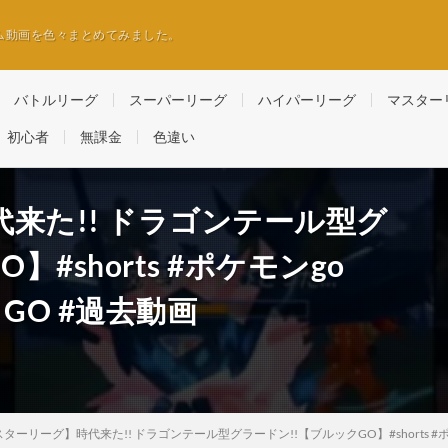
ム動画を色々まとめてみました。
バトルリーグ
スーパーリーグ
ハイパーリーグ
マスター
初心者
無課金
色違い
来た!! ドラゴンテール型グ
#shorts #ポケモンgo
ックGO #過去動画
ターリーグ】時代来た!! ドラゴンテール型グラードン!!【ブルックGO】#shorts #ポケモ