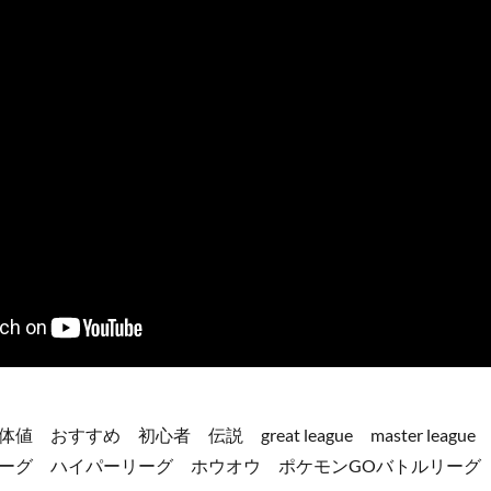
すすめ 初心者 伝説 great league master league pok
ーグ ハイパーリーグ ホウオウ ポケモンGOバトルリーグ