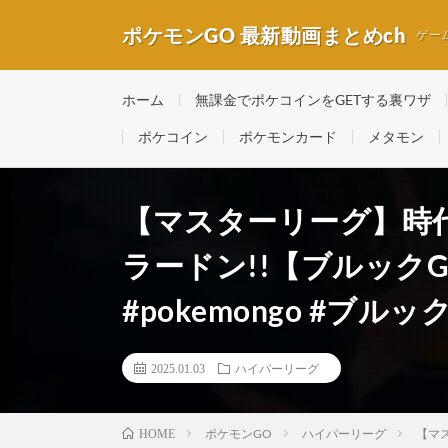
ポケモンGO 最新動画まとめch
ゲー
ホーム
無課金でポケコインをGETする裏ワザ
ポケコイン
ポケモンカード
メタモン
【マスターリーグ】時代
ラードン!!【ブルックGO】
#pokemongo #ブル
2025.01.03
ハイパーリーグ
ポケモンGO
ハイパーリーグ
【マス
HOME