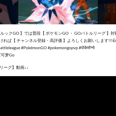
ルックGO 】では普段【 ポケモンGO ・ GOバトルリーグ 】
ければ【 チャンネル登録・高評価 】よろしくお願いします!!!👍 #g
leleague #PokémonGO #pokemongopvp #पोकेमॉन्गो
宝可梦Go
リーグ】動画↓↓