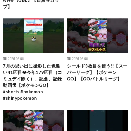
www【GBL】【自然界カッ
プ】
2026.08.06
2026.08.06
7月の思い出に撮影した色違
シールド3枚目を使う!!【スー
い41匹目❤️今年179匹目（コ
パーリーグ】【ポケモン
ミュデイ除く）、記念、記録
GO】【GOバトルリーグ】
動画🎥【ポケモンGO】
#shorts #pokemon
#shinypokemon