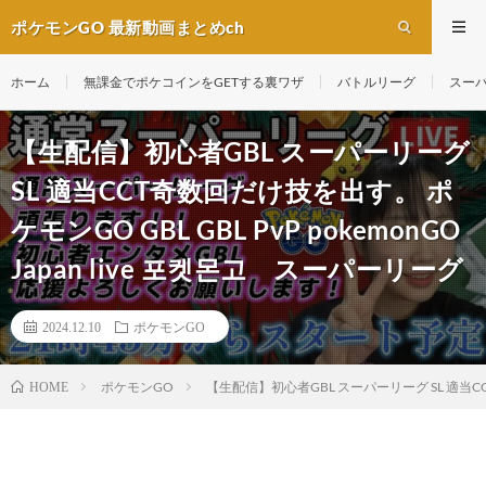
ポケモンGO 最新動画まとめch
ホーム
無課金でポケコインをGETする裏ワザ
バトルリーグ
スー
【生配信】初心者GBL スーパーリーグ
SL 適当CCT奇数回だけ技を出す。 ポ
ケモンGO GBL GBL PvP pokemonGO
Japan live 포켓몬고 スーパーリーグ
2024.12.10
ポケモンGO
ポケモンGO
【生配信】初心者GBL スーパーリーグ SL 適当CCT奇
HOME