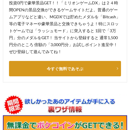
投資0円で豪華景品GET！！「ミリオンゲームDX」は２４時
間OPENの景品交換ができるゲームサイトだよ。普通のゲー
ムアプリなどと違い、MGDXでは貯めたメダルを「Bitcash」
等の電子マネーや豪華景品と交換できちゃうよ！特にスロッ
トゲームでは「ラッシュモード」に突入すると 1回で「3万
円」分のメダルをGET！ 当サイトから登録すると 通常1,500
円分のところ 倍額の「3,000円分」お試しポイント進呈中！
ぜひ登録して遊んでみてね！
今すぐ無料であそぶ