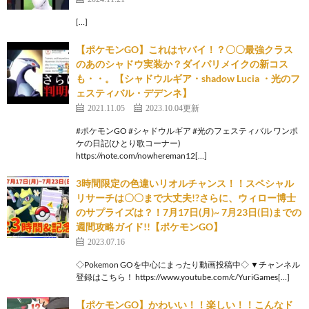
[…]
【ポケモンGO】これはヤバイ！？〇〇最強クラス
のあのシャドウ実装か？ダイパリメイクの新コス
も・・。【シャドウルギア・shadow Lucia ・光のフ
ェスティバル・デデンネ】
2021.11.05
2023.10.04更新
#ポケモンGO #シャドウルギア #光のフェスティバル ワンポ
ケの日記(ひとり歌コーナー)
https://note.com/nowhereman12[…]
3時間限定の色違いリオルチャンス！！スペシャル
リサーチは〇〇まで大丈夫!?さらに、ウィロー博士
のサプライズは？！7月17日(月)~ 7月23日(日)までの
週間攻略ガイド!!【ポケモンGO】
2023.07.16
◇Pokemon GOを中心にまったり動画投稿中◇ ▼チャンネル
登録はこちら！ https://www.youtube.com/c/YuriGames[…]
【ポケモンGO】かわいい！！楽しい！！こんなド