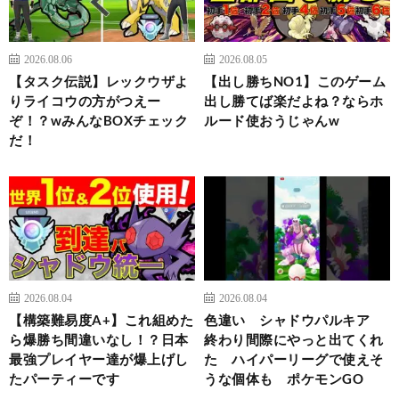
2026.08.06
2026.08.05
【タスク伝説】レックウザよ
【出し勝ちNO1】このゲーム
りライコウの方がつえー
出し勝てば楽だよね？ならホ
ぞ！？wみんなBOXチェック
ルード使おうじゃんw
だ！
2026.08.04
2026.08.04
【構築難易度A+】これ組めた
色違い シャドウパルキア
ら爆勝ち間違いなし！？日本
終わり間際にやっと出てくれ
最強プレイヤー達が爆上げし
た ハイパーリーグで使えそ
たパーティーです
うな個体も ポケモンGO