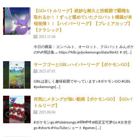
【GOバトルリーグ】絶妙な耐久と技範囲で覇権を
取れるか！！ずっと暖めていたクロバット構築が本
領発揮！！【ハイパーリーグ】【プレミアカップ】
【クラシック】
2021.11.04
今日の構築： エンペルト、オーロット、クロバット みんポケ
のPvP用語集→ https://9db.jp/pokemongo/data/8642 ＃ポ[…]
サーフゴーとGBL♪ハイパーリーグ【ポケモンGO】
2025.07.01
GBLは楽しく趣味範囲でやっています♪ #ポケモンGO #GBL
#pokemongo[…]
何気にメタングが強い動画【ポケモンGO】【GOバ
トルリーグ】
2025.06.04
#ポケモンgo #Pokémongo #पोकेमॉन्गो #精灵宝可梦Go #포켓몬
go #shorts #YouTubeショート #games […]