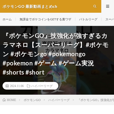
ポケモンGO 最新動画まとめch
ホーム
無課金でポケコインをGETする裏ワザ
バトルリーグ
スー
『ポケモンGO』技強化が強すぎるカ
ラマネロ【スーパーリーグ】#ポケモ
ン #ポケモンgo #pokemongo
#pokemon #ゲーム #ゲーム実況
#shorts #short
2024.11.06
ハイパーリーグ
ポケモンGO
ハイパーリーグ
『ポケモンGO』技強化が強すぎる
HOME