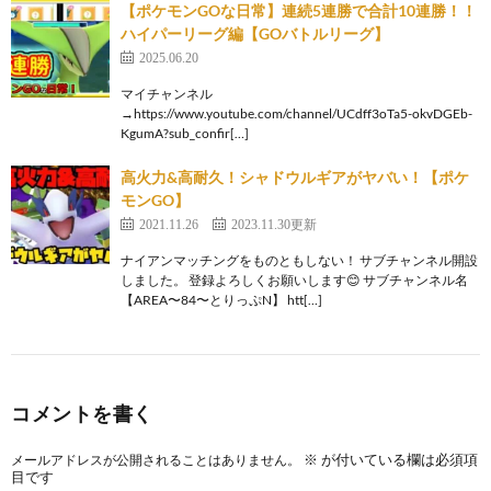
【ポケモンGOな日常】連続5連勝で合計10連勝！！
ハイパーリーグ編【GOバトルリーグ】
2025.06.20
マイチャンネル
→https://www.youtube.com/channel/UCdff3oTa5-okvDGEb-
KgumA?sub_confir[…]
高火力&高耐久！シャドウルギアがヤバい！【ポケ
モンGO】
2021.11.26
2023.11.30更新
ナイアンマッチングをものともしない！ サブチャンネル開設
しました。 登録よろしくお願いします😊 サブチャンネル名
【AREA〜84〜とりっぷN】 htt[…]
コメントを書く
※
が付いている欄は必須項
メールアドレスが公開されることはありません。
目です