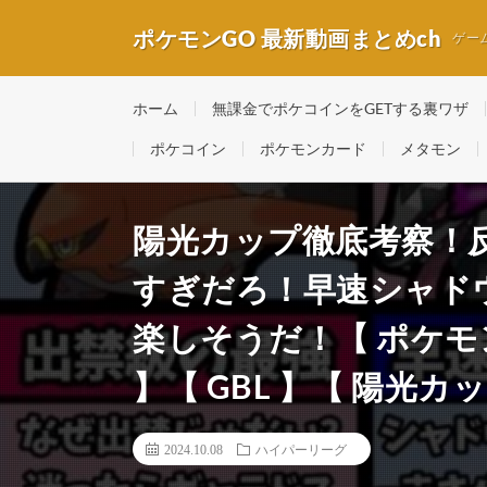
ポケモンGO 最新動画まとめch
ゲー
ホーム
無課金でポケコインをGETする裏ワザ
ポケコイン
ポケモンカード
メタモン
陽光カップ徹底考察！
すぎだろ！早速シャド
楽しそうだ！【 ポケモン
】【 GBL 】【 陽光カッ
2024.10.08
ハイパーリーグ