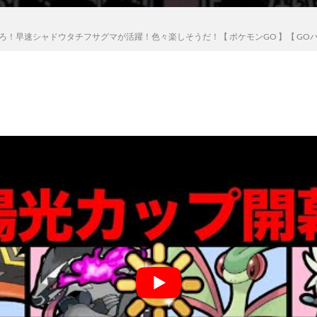
早速シャドウタチフサグマが活躍！色々楽しそうだ！【 ポケモンGO 】【 GOバトルリ