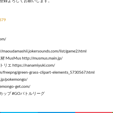
登録よろしくお願いします。
379
com/
aoudamashii.jokersounds.com/list/game2.html
Mus http://musmus.main.jp/
ttps://nanamiyuki.com/
om/freepng/green-grass-clipart-elements_5730567.html
jp/pokemongo/
mongo-get.com/
光カップ #GOバトルリーグ