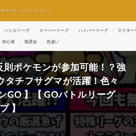
ム動画を色々まとめてみました。
バトルリーグ
スーパーリーグ
ハイパーリーグ
マスター
初心者
無課金
色違い
反則ポケモンが参加可能！？強
ウタチフサグマが活躍！色々
GO 】【 GOバトルリーグ
プ 】