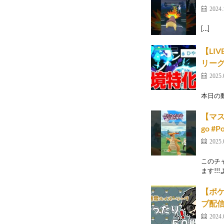
2024.
[…]
【LI
リー
2025.
本日の動画 
【マス
go #P
2025.
このチ
ます!!
【ポケ
ブ配信 
2024.