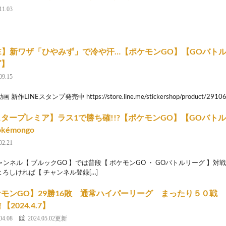
11.03
VE】新ワザ「ひやみず」で冷や汗…【ポケモンGO】【GOバト
グ】
09.15
新作LINEスタンプ発売中 https://store.line.me/stickershop/product/29106
タープレミア】ラス1で勝ち確!!?【ポケモンGO】【GOバト
okémongo
02.21
ャンネル【 ブルックGO 】では普段【 ポケモンGO ・ GOバトルリーグ 】
!よろしければ【 チャンネル登録[…]
モンGO】29勝16敗 通常ハイパーリーグ まったり５０戦
【2024.4.7】
04.08
2024.05.02更新