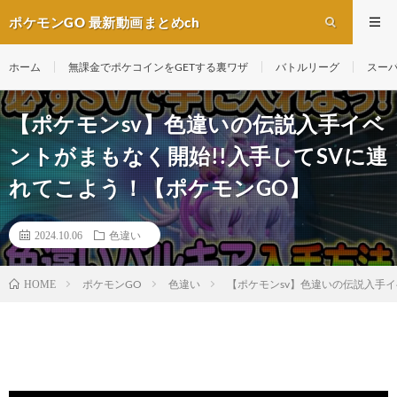
ポケモンGO 最新動画まとめch
ホーム
無課金でポケコインをGETする裏ワザ
バトルリーグ
スー
【ポケモンsv】色違いの伝説入手イベ
ントがまもなく開始!!入手してSVに連
れてこよう！【ポケモンGO】
2024.10.06
色違い
ポケモンGO
色違い
【ポケモンsv】色違いの伝説入手イ
HOME