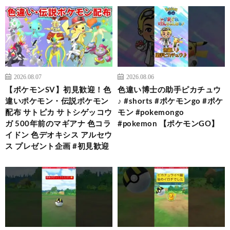
2026.08.07
2026.08.06
【ポケモンSV】初見歓迎！色
色違い博士の助手ピカチュウ
違いポケモン・伝説ポケモン
♪ #shorts #ポケモンgo #ポケ
配布 サトピカ サトシゲッコウ
モン #pokemongo
ガ 500年前のマギアナ 色コラ
#pokemon 【ポケモンGO】
イドン 色デオキシス アルセウ
ス プレゼント企画 #初見歓迎