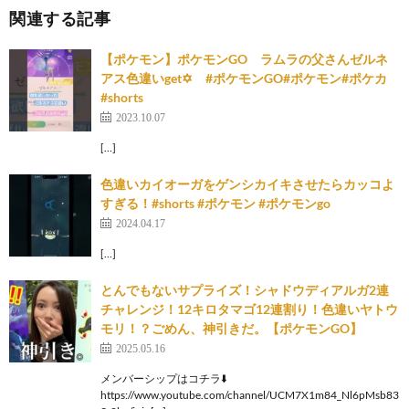
関連する記事
【ポケモン】ポケモンGO ラムラの父さんゼルネ
アス色違いget✡ #ポケモンGO#ポケモン#ポケカ
#shorts
2023.10.07
[…]
色違いカイオーガをゲンシカイキさせたらカッコよ
すぎる！#shorts #ポケモン #ポケモンgo
2024.04.17
[…]
とんでもないサプライズ！シャドウディアルガ2連
チャレンジ！12キロタマゴ12連割り！色違いヤトウ
モリ！？ごめん、神引きだ。【ポケモンGO】
2025.05.16
メンバーシップはコチラ⬇️
https://www.youtube.com/channel/UCM7X1m84_Nl6pMsb83