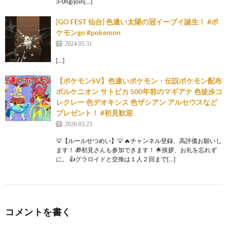
3-0hg/join[…]
[GO FEST 仙台] 色違い太陽の冠イーブイ誕生！ #ポ
ケモンgo #pokemon
2024.05.31
[…]
【ポケモンSV】色違いポケモン・伝説ポケモン配布
ボルケニオン サトピカ 500年前のマギアナ 色徒歩コ
レクレー 色デオキシス 色ザシアン アルセウスなど
プレゼント！ #初見歓迎
2026.03.23
💡【ルールせつめい】💡 🔥チャンネル登録、高評価お願いし
ます！ 🎁初見さんも参加できます！ 🌟挨拶、お礼を忘れず
に。 👍グラロイドと交換は１人２回まで[…]
コメントを書く