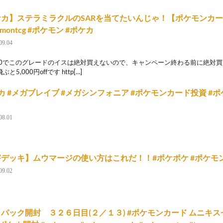
ケカ】ステラミラクルのSARを当てたいんじゃ！【ポケモンカ
emontcg #ポケモン #ポケカ
09.04
,000でこのグレードのイスは絶対買えないので、キャンペーン終わる前に絶対買
と5,000円offです http[…]
カ #メガブレイブ #メガシンフォニア #ポケモンカード投資 #ポ
08.01
デッキ】ムウマージの使い方はこれだ！！#ポケポケ #ポケモン
09.02
パック開封 ３２６日目(２／１３) #ポケモンカード ムニキスゼ