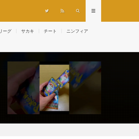
リーグ
サカキ
チート
ニンフィア