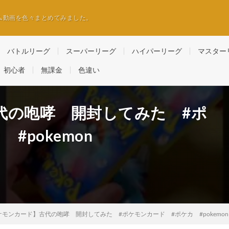
ム動画を色々まとめてみました。
バトルリーグ
スーパーリーグ
ハイパーリーグ
マスター
初心者
無課金
色違い
代の咆哮 開封してみた #ポ
#pokemon
ケモンカード】古代の咆哮 開封してみた #ポケモンカード #ポケカ #pokemon