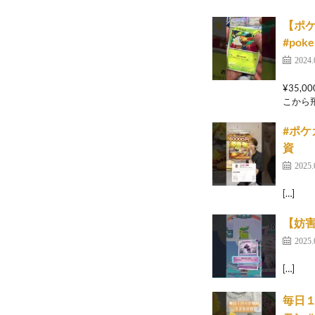
【ポ
#pok
2024.
¥35
こから飛ぶ
#ポケ
資
2025.
[…]
【妨害
2025.
[…]
毎日１