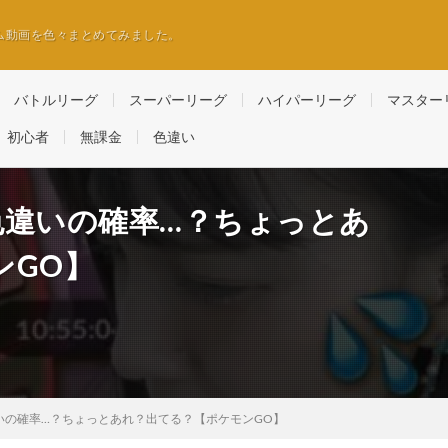
ム動画を色々まとめてみました。
バトルリーグ
スーパーリーグ
ハイパーリーグ
マスター
初心者
無課金
色違い
色違いの確率…？ちょっとあ
ンGO】
違いの確率…？ちょっとあれ？出てる？【ポケモンGO】