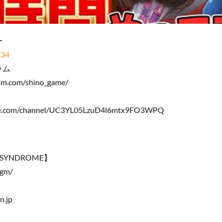
ー
234
ラム
am.com/shino_game/
be.com/channel/UC3YL05LzuD4l6mtx9FO3WPQ
-SYNDROME】
bgm/
n.jp