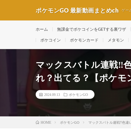
ポケモンGO 最新動画まとめch
ゲー
ホーム
無課金でポケコインをGETする裏ワザ
ポケコイン
ポケモンカード
メタモン
マックスバトル連戦‼️
れ？出てる？【ポケモ
2024.09.13
ポケモンGO
ポケモンGO
マックスバトル連戦‼️色
HOME