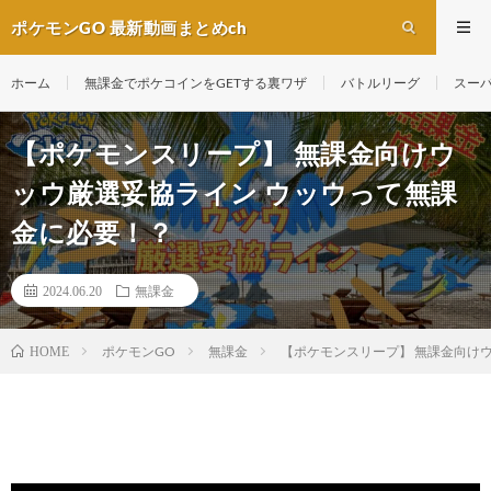
ポケモンGO 最新動画まとめch
ホーム
無課金でポケコインをGETする裏ワザ
バトルリーグ
スー
【ポケモンスリープ】 無課金向けウ
ッウ厳選妥協ライン ウッウって無課
金に必要！？
2024.06.20
無課金
ポケモンGO
無課金
【ポケモンスリープ】 無課金向け
HOME