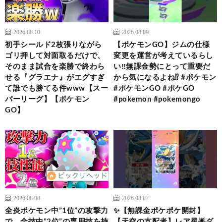
2026.08.10
2026.08.09
初手シールド2枚張りながら
【ポケモンGO】ジムの仕様
ゴリ押して対面取るだけで、
変更を運営が考えているらし
そのまま試合を楽勝で終わら
い‼︎無課金勢にとって重要だ
せる『グラエナ』がエグすぎ
から気になるよね⁉︎ #ポケモン
て誰でも勝てる件www【スー
#ポケモンGO #ポケGO
パーリーグ】【ポケモン
#pokemon #pokemongo
GO】
2026.08.08
2026.08.07
全炎ポケモン中”1位”の攻撃力
✨【無課金ポケポケ開封】
で、全技中”2位”の専用技を持
【天空の支配者】レア星🌟ダ