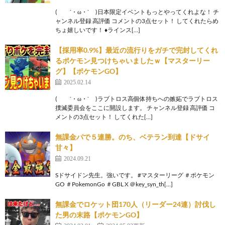
( ´・ω・` )日本限定イベントもっとやってくれよな！ チ
ャンネル登録 高評価 コメントの3点セット！ してくれたらめ
ちょ嬉しいです！ ♦ラインス[…]
【採用率0.9%】最近の流行りをガチで完封してくれ
るポケモン見つけちゃいましたｗ【マスターリー
グ】【ポケモンGO】
2025.02.14
( ´・ω・` )ラブトロス高個体持ちへの嫉妬でラブトロス
撲滅委員会をここに開設します。 チャンネル登録 高評価 コ
メントの3点セット！ してくれた[…]
無課金パで５連勝。のち、ベテラン到達【ドサイ
甘々】
2024.09.21
Sドサイドン先生。強いです。 #マスターリーグ ＃ポケモン
GO ＃PokemonGo ＃GBL X ＠key_syn_th[…]
無課金でロケット団170人（リーダー24連）討伐し
た男の末路【ポケモンGO】