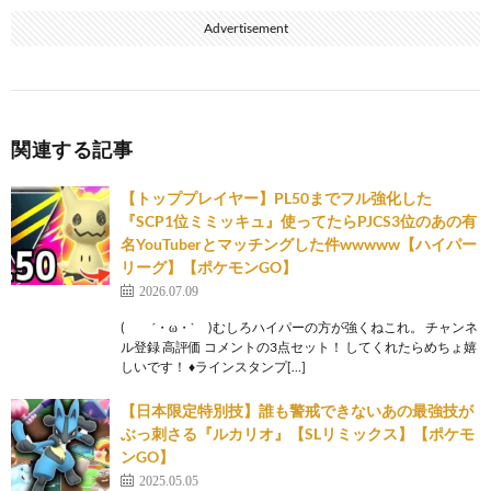
Advertisement
関連する記事
【トッププレイヤー】PL50までフル強化した
『SCP1位ミミッキュ』使ってたらPJCS3位のあの有
名YouTuberとマッチングした件wwwww【ハイパー
リーグ】【ポケモンGO】
2026.07.09
( ´・ω・` )むしろハイパーの方が強くねこれ。 チャンネ
ル登録 高評価 コメントの3点セット！ してくれたらめちょ嬉
しいです！ ♦ラインスタンプ[…]
【日本限定特別技】誰も警戒できないあの最強技が
ぶっ刺さる『ルカリオ』【SLリミックス】【ポケモ
ンGO】
2025.05.05