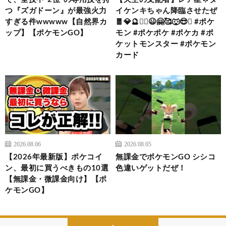
つ『ズガドーン』が最強火力
イケンキちゃん降臨させたぜ
すぎる件wwwww【自然界カ
🧧💎🔮❤️‍🔥😉🤗🥰🐺😎✨ #ポケ
ップ】【ポケモンGO】
モン #ポケポケ #ポケカ #ポ
ケットモンスター #ポケモン
カード
2026.08.06
2026.08.05
【2026年最新版】ポケコイ
無課金でポケモンGO シシコ
ン、最初に買うべきもの10選
色違いゲットだぜ！
【無課金・微課金向け】【ポ
ケモンGO】