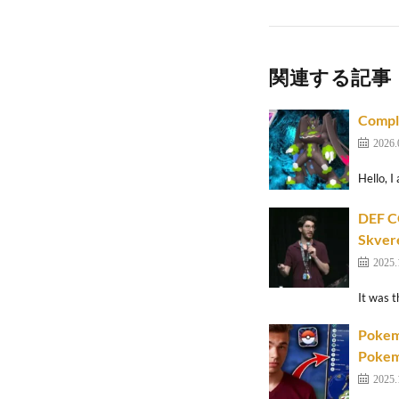
関連する記事
Comple
2026.
Hello, 
DEF CO
Skver
2025.
It was 
Pokemo
Pokem
2025.