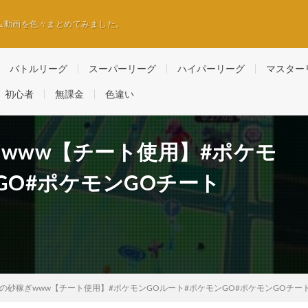
ム動画を色々まとめてみました。
バトルリーグ
スーパーリーグ
ハイパーリーグ
マスター
初心者
無課金
色違い
www【チート使用】#ポケモ
GO#ポケモンGOチート
の砂稼ぎwww【チート使用】#ポケモンGOルート#ポケモンGO#ポケモンGOチー