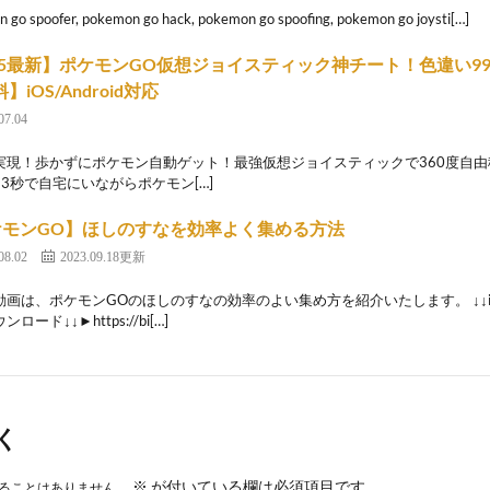
 go spoofer, pokemon go hack, pokemon go spoofing, pokemon go joysti[…]
25最新】ポケモンGO仮想ジョイスティック神チート！色違い99%
】iOS/Android対応
07.04
現！歩かずにポケモン自動ゲット！最強仮想ジョイスティックで360度自由移動👉 
た3秒で自宅にいながらポケモン[…]
ケモンGO】ほしのすなを効率よく集める方法
08.02
2023.09.18更新
動画は、ポケモンGOのほしのすなの効率のよい集め方を紹介いたします。 ↓↓i
ロード↓↓►https://bi[…]
く
※
が付いている欄は必須項目です
ることはありません。