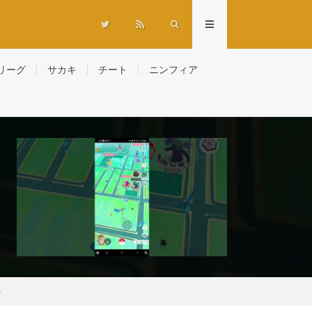
リーグ
サカキ
チート
ニンフィア
ト