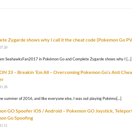
te Zygarde shows why I call it the cheat code (Pokemon Go P
07.20
I am SeahawksFan2017 in Pokémon Go and Complete Zygarde shows why I […]
N 33 – Breakin ‘Em All – Overcoming Pokemon Go’s Anti Chea
er
11.26
the summer of 2016, and like everyone else, I was out playing Pokémo[…]
n GO Spoofer iOS / Android – Pokemon GO Joystick, Teleport,
on Go Spoofing
11.11