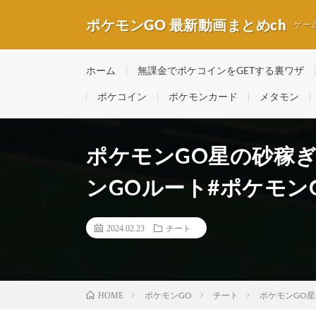
ポケモンGO 最新動画まとめch
ゲー
ホーム
無課金でポケコインをGETする裏ワザ
ポケコイン
ポケモンカード
メタモン
ポケモンGO星の砂稼ぎ
ンGOルート#ポケモン
2024.02.23
チート
ポケモンGO
チート
ポケモンGO星
HOME