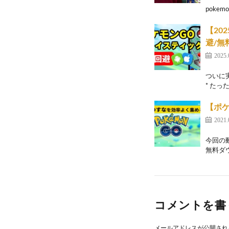
pokemon
【20
避/無料
2025.
ついに実
* たっ
【ポ
2021.
今回の
無料ダウン
コメントを書
メールアドレスが公開され