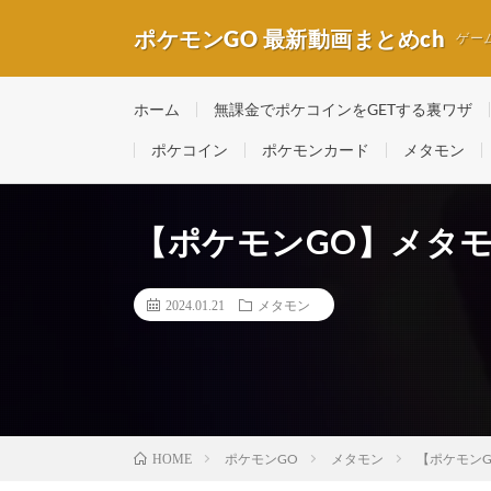
ポケモンGO 最新動画まとめch
ゲー
ホーム
無課金でポケコインをGETする裏ワザ
ポケコイン
ポケモンカード
メタモン
【ポケモンGO】メタ
2024.01.21
メタモン
ポケモンGO
メタモン
【ポケモン
HOME