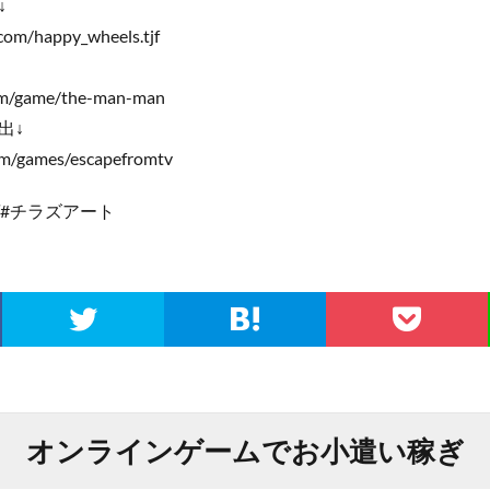
↓
.com/happy_wheels.tjf
om/game/the-man-man
出↓
om/games/escapefromtv
ゲ#チラズアート
オンラインゲームでお小遣い稼ぎ