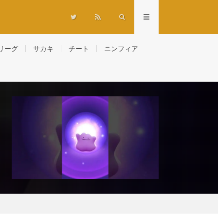
リーグ
サカキ
チート
ニンフィア