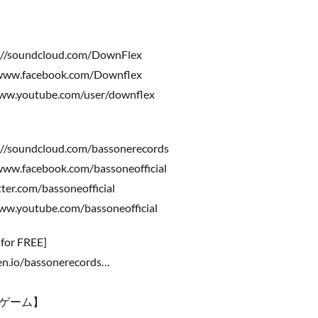
s://soundcloud.com/DownFlex
//www.facebook.com/Downflex
www.youtube.com/user/downflex
://soundcloud.com/bassonerecords
/www.facebook.com/bassoneofficial
itter.com/bassoneofficial
www.youtube.com/bassoneofficial
 for FREE]
en.io/bassonerecords…
ゲーム】