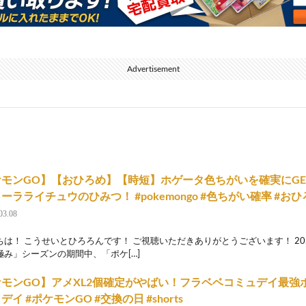
Advertisement
ケモンGO】【おひろめ】【時短】ホゲータ色ちがいを確実にGE
ーラライチュウのひみつ！ #pokemongo #色ちがい確率 #おひろめ 
03.08
は！ こうせいとひろろんです！ ご視聴いただきありがとうございます！ 2025/
極み」シーズンの期間中、「ポケ[…]
モンGO】アメXL2個確定がやばい！フラベベコミュデイ最強ボ
デイ #ポケモンGO #交換の日 #shorts