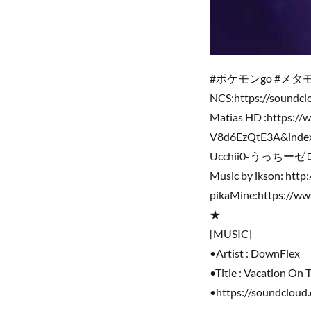
#ポケモンgo #メタ
NCS:https://soundcl
Matias HD :https:/
V8d6EzQtE3A&inde
Ucchii0-うっちーゼロ:h
Music by ikson: htt
pikaMine:https://w
★
[MUSIC]
•Artist : DownFlex
•Title : Vacation On 
•https://soundclou