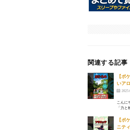
関連する記事
【ポ
いアロ
2025.
こんにち
「力と
【ポケ
ニティ