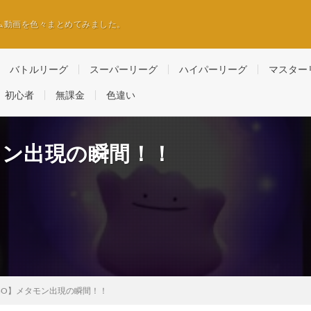
ム動画を色々まとめてみました。
バトルリーグ
スーパーリーグ
ハイパーリーグ
マスター
初心者
無課金
色違い
モン出現の瞬間！！
GO】メタモン出現の瞬間！！