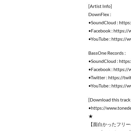
[Artist Info]
DownFlex :
•SoundCloud : http
•Facebook : https:
•YouTube : https://
BassOne Records :
•SoundCloud : https
•Facebook : https:/
•Twitter : https://tw
•YouTube : https://
[Download this track
•https://www.toned
★
【面白かったフリー