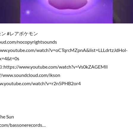
モン #レアポケモン
oud.com/nocopyrightsounds
/www.youtube.com/watch?v=oCTqrcMZpnA&list=LLLdrtzJdHol-
x=4&t=0s
ttps://www.youtube.com/watch?v=Vs0kZAGEMlI
p://www.soundcloud.com/ikson
ww.youtube.com/watch?v=r2n5PHB2or4
The Sun
d.com/bassonerecords…