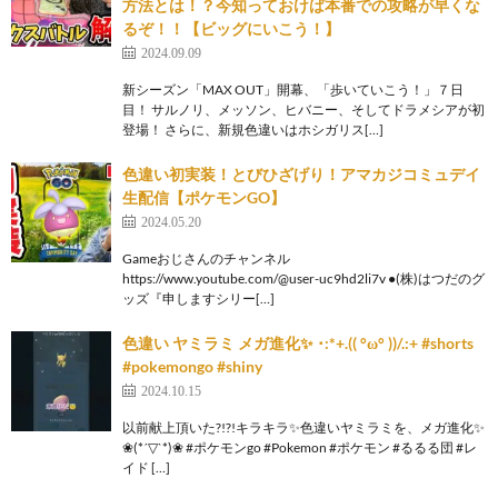
方法とは！？今知っておけば本番での攻略が早くな
るぞ！！【ビッグにいこう！】
2024.09.09
新シーズン「MAX OUT」開幕、「歩いていこう！」７日
目！ サルノリ、メッソン、ヒバニー、そしてドラメシアが初
登場！ さらに、新規色違いはホシガリス[…]
色違い初実装！とびひざげり！アマカジコミュデイ
生配信【ポケモンGO】
2024.05.20
Gameおじさんのチャンネル
https://www.youtube.com/@user-uc9hd2li7v ●(株)はつだのグ
ッズ『申しますシリー[…]
色違い ヤミラミ メガ進化✨ ･:*+.(( °ω° ))/.:+ #shorts
#pokemongo #shiny
2024.10.15
以前献上頂いた?!?!キラキラ✨色違いヤミラミを、メガ進化✨
❀(*´▽`*)❀ #ポケモンgo #Pokemon #ポケモン #るるる団 #レ
イド […]