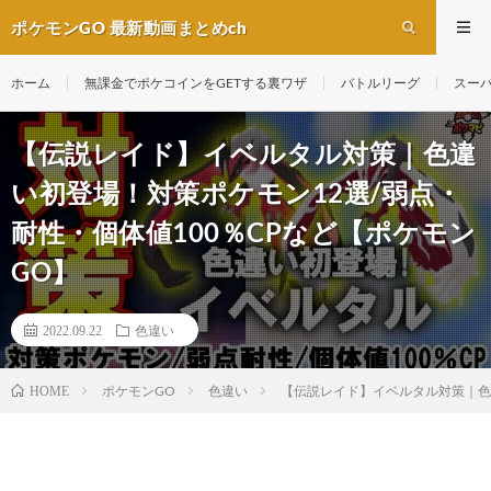
ポケモンGO 最新動画まとめch
ホーム
無課金でポケコインをGETする裏ワザ
バトルリーグ
スー
【伝説レイド】イベルタル対策｜色違
い初登場！対策ポケモン12選/弱点・
耐性・個体値100％CPなど【ポケモン
GO】
2022.09.22
色違い
ポケモンGO
色違い
【伝説レイド】イベルタル対策｜色違
HOME