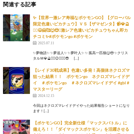
関連する記事
✨【世界一激レア寿福なポケモンGO】【グローバル
限定色違いピカチュウ】ＶＳ【ザマゼンタ】📹💎🔮
❤️‍🔥😉🤗🥰🐺😎✨激レア色違いピカチュウちゃん即カ
チコミ✨#ポケモンgo #ポケモン
2025.07.11
✨夢物語✨ ✨夢追人✨ ✨夢叶人✨ ✨​⁠ ​孤高一匹狼🐺😎 ✨クリス
タルＭ💎🔮​⁠❤️‍🔥😉🤗🥰🐺😎​⁠ ​⁠ ​⁠ ​⁠ ​⁠ ​⁠ ​⁠ ​⁠ […]
【レイド30戦成果】色違い多発！高個体ネクロズマ
狙った結果！！ ポケモンgo ネクロズマレイドデ
イ ＃ポケモンgo ＃ネクロズマレイドデイ #gbl #
マスターリーグ
2024.12.15
今回はネクロズマレイドデイやった結果報告ショートになり
ます！[…]
【ポケモンGO】完全新仕様「マックスバトル」に
備えろ！！「ダイマックスポケモン」を活躍させる