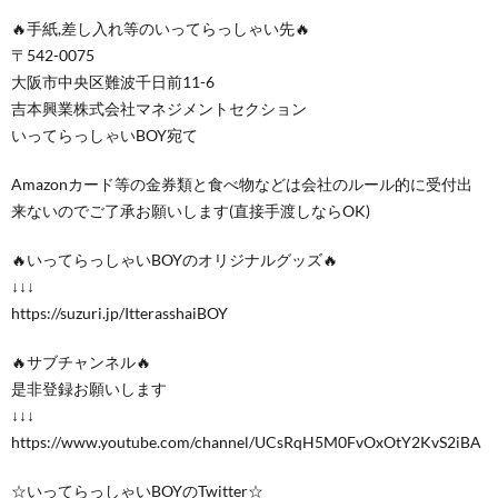
🔥手紙,差し入れ等のいってらっしゃい先🔥
〒542-0075
大阪市中央区難波千日前11-6
吉本興業株式会社マネジメントセクション
いってらっしゃいBOY宛て
Amazonカード等の金券類と食べ物などは会社のルール的に受付出
来ないのでご了承お願いします(直接手渡しならOK)
🔥いってらっしゃいBOYのオリジナルグッズ🔥
↓↓↓
https://suzuri.jp/ItterasshaiBOY
🔥サブチャンネル🔥
是非登録お願いします
↓↓↓
https://www.youtube.com/channel/UCsRqH5M0FvOxOtY2KvS2iBA
☆いってらっしゃいBOYのTwitter☆