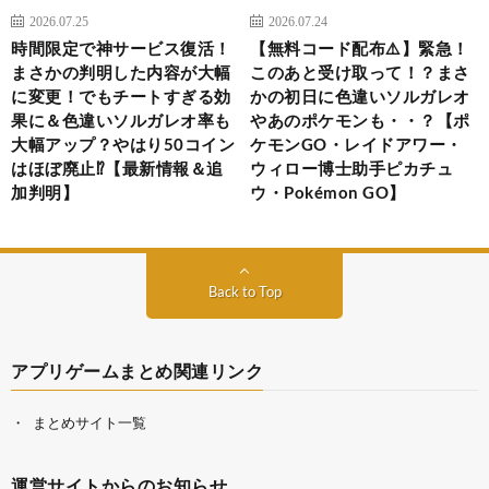
2026.07.25
2026.07.24
時間限定で神サービス復活！
【無料コード配布⚠️】緊急！
まさかの判明した内容が大幅
このあと受け取って！？まさ
に変更！でもチートすぎる効
かの初日に色違いソルガレオ
果に＆色違いソルガレオ率も
やあのポケモンも・・？【ポ
大幅アップ？やはり50コイン
ケモンGO・レイドアワー・
はほぼ廃止⁉【最新情報＆追
ウィロー博士助手ピカチュ
加判明】
ウ・Pokémon GO】
Back to Top
アプリゲームまとめ関連リンク
まとめサイト一覧
運営サイトからのお知らせ