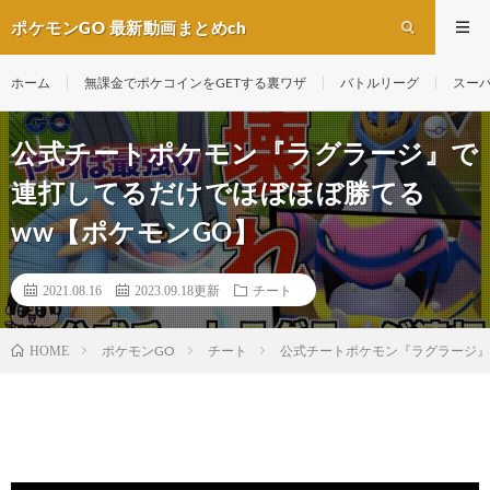
ポケモンGO 最新動画まとめch
ホーム
無課金でポケコインをGETする裏ワザ
バトルリーグ
スー
公式チートポケモン『ラグラージ』で
連打してるだけでほぼほぼ勝てる
ww【ポケモンGO】
2021.08.16
2023.09.18更新
チート
ポケモンGO
チート
公式チートポケモン『ラグラージ』
HOME