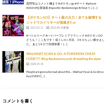
質問等はコメント欄まで #ポケモンgo #チート #iphone
#2024 #位置偽装 #ispoofer #pokemongo #cheat リン[…]
【ポケモンGO】チート級の火力！全てを破壊する
シャドウカイリキーが強過ぎたw
2022.03.12
2023.09.30更新
#バトルリーグ #ハイパープレミアクラシック #ポケモンGO
どうも！ここ丸です！ 筋トレ4ヶ月目、3キロちょい痩せまし
た。 あと1キロで目標体重！ […]
WALMART SCAN & GO: A POKEMON CHEAT
CODE?!?! #tcg #pokemoncards #reselling #scalper
2026.03.18
People are gonna be mad about this… Walmart Scan & Go let us
buy EVERY[…]
コメントを書く