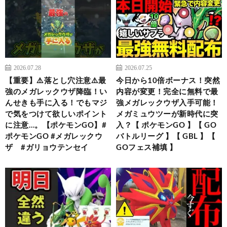
2026.07.28
2026.07.25
【重要】⚠️落とし穴注意⚠️最
今日から10倍ボーナス！突然
強のメガレックウザ降臨！い
内容が変更！完全に無料で最
んせきも手に入る！でもマジ
強メガレックウザ入手可能！
で気をつけて欲しいポイント
メガミュウツーが新時代に突
に注意…。【ポケモンGO】#
入？【 ポケモンGO 】【 GO
ポケモンGO #メガレックウ
バトルリーグ 】【 GBL 】【
ザ #ガリョウテンセイ
GOフェス補填 】