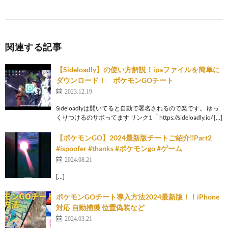
関連する記事
【Sideloadly】の使い方解説！ipaファイルを簡単に
ダウンロード！ ポケモンGOチート
2023.12.19
Sideloadlyは開いてると自動で署名されるので楽です。 ゆっ
くりつけるのサボってます リンク1「 https://sideloadly.io/ […]
【ポケモンGO】2024最新版チートご紹介‼️Part2
#ispoofer #thanks #ポケモンgo #ゲーム
2024.08.21
[…]
ポケモンGOチート導入方法2024最新版！！iPhone
対応 自動捕獲 位置偽装など
2024.03.21